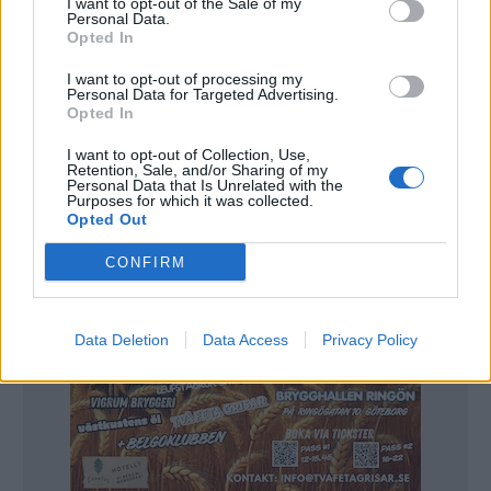
I want to opt-out of the Sale of my
Personal Data.
många kommer köpa med sig take away hem i större
Opted In
utsträckning, kanske på vardagar om man vill lyxa till
I want to opt-out of processing my
det lite.
Personal Data for Targeted Advertising.
Opted In
I want to opt-out of Collection, Use,
Retention, Sale, and/or Sharing of my
Personal Data that Is Unrelated with the
Purposes for which it was collected.
Opted Out
CONFIRM
Data Deletion
Data Access
Privacy Policy