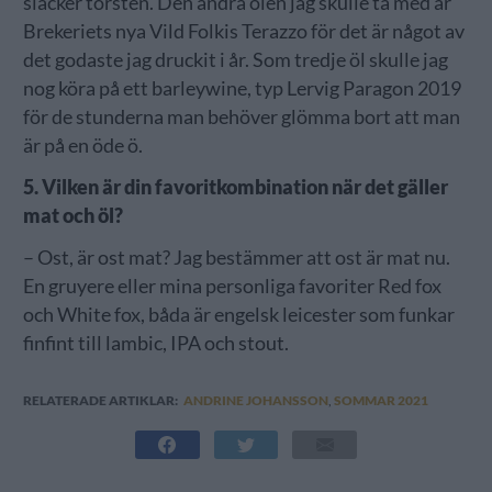
släcker törsten. Den andra ölen jag skulle ta med är
Brekeriets nya Vild Folkis Terazzo för det är något av
det godaste jag druckit i år. Som tredje öl skulle jag
nog köra på ett barleywine, typ Lervig Paragon 2019
för de stunderna man behöver glömma bort att man
är på en öde ö.
5. Vilken är din favoritkombination när det gäller
mat och öl?
– Ost, är ost mat? Jag bestämmer att ost är mat nu.
En gruyere eller mina personliga favoriter Red fox
och White fox, båda är engelsk leicester som funkar
finfint till lambic, IPA och stout.
RELATERADE ARTIKLAR:
ANDRINE JOHANSSON
,
SOMMAR 2021