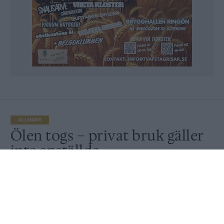
ALLMÄNT
Ölen togs – privat bruk gäller
inte anställda
Av
Ronny Karlsson
Publicerat
2021-07-19
ALLMÄNT