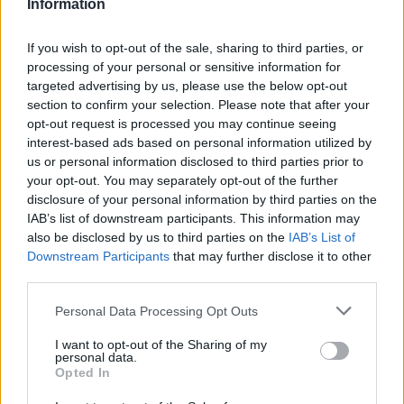
– Duckpond fortsätter att imponera gång på gång.
Information
Den nivån de håller på både suröl och IPA är
If you wish to opt-out of the sale, sharing to third parties, or
imponerande, världsklass! Ölen skulle stå sig bra
processing of your personal or sensitive information for
mot de amerikanska humlebryggerierna om det är
targeted advertising by us, please use the below opt-out
den typen av IPA man eftersöker och surölen håller
section to confirm your selection. Please note that after your
sig på den perfekta nivån där det fortfarande är suröl
opt-out request is processed you may continue seeing
interest-based ads based on personal information utilized by
trots att den är packad med frukter och bär. Där
us or personal information disclosed to third parties prior to
tycker jag de gör det bättre än amerikanarnas sylt på
your opt-out. You may separately opt-out of the further
burk.
disclosure of your personal information by third parties on the
IAB’s list of downstream participants. This information may
2. Tror du att svenskarna kommer att gå på krogen
also be disclosed by us to third parties on the
IAB’s List of
igen i samma utsträckning som före pandemin när
Downstream Participants
that may further disclose it to other
restriktionerna är borta? Hur kommer kroglivet att
third parties.
se ut?
Personal Data Processing Opt Outs
– Ja det tror jag. Jag tror att många längtar ut även
I want to opt-out of the Sharing of my
om jag själv i ärlighetens namn tycker det är ganska
personal data.
Opted In
skönt att åka hem klockan tio och inte vara ute och
snurra till fyra på morgonen. Jag tror kanske att