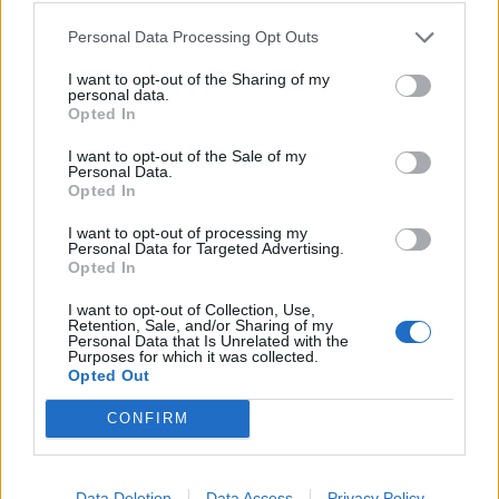
Personal Data Processing Opt Outs
I want to opt-out of the Sharing of my
personal data.
Opted In
I want to opt-out of the Sale of my
Personal Data.
Opted In
I want to opt-out of processing my
Personal Data for Targeted Advertising.
Opted In
– Det är jag övertygad om. Även om vi till en början
kommer att lida av kollektiv bacillskräck tror jag
I want to opt-out of Collection, Use,
Retention, Sale, and/or Sharing of my
innerst inne att vi alla längtar efter att trängas på
Personal Data that Is Unrelated with the
Purposes for which it was collected.
immiga barer, kramas med nyfunna vänner och
Opted Out
dricka ur varandras glas. Däremot är jag rätt
tveksam till att det fullt ut kommer att bli verklighet
CONFIRM
redan nu i höst…
3. Vad ska bli eller har varit det bästa med
Data Deletion
Data Access
Privacy Policy