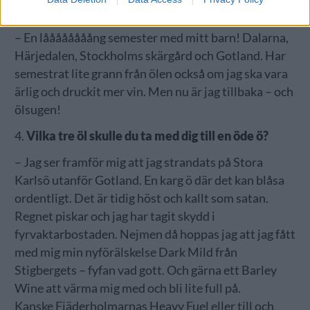
sommaren 2021?
– En låååååååång semester med mitt barn! Dalarna,
Härjedalen, Stockholms skärgård och Gotland. Har
semestrat lite grann från ölen också om jag ska vara
ärlig och druckit mer vin. Men nu är jag tillbaka – och
ölsugen!
4.
Vilka tre öl skulle du ta med dig till en öde ö?
– Jag ser framför mig att jag strandats på Stora
Karlsö utanför Gotland. En karg ö där det kan blåsa
ordentligt. Det är tidig höst och kallt som satan.
Regnet piskar och jag har tagit skydd i
fyrvaktarbostaden. Nejmen då hoppas jag att jag fått
med mig min nyförälskelse Dark Mild från
Stigbergets – fyfan vad gott. Och gärna ett Barley
Wine att värma mig med och bli lite full på.
Kanske Fjäderholmarnas Heavy Fuel eller till och