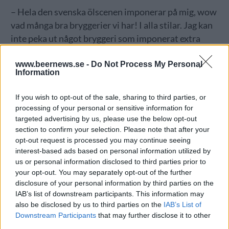
– Hela den svenska ölscenen imponerar på mig, wow
vad många bra bryggerier vi har! I alla stilar. Jag kan
inte peka ut något bryggeri som imponerat extra
men däremot är nog Stigbergets Dark Mild det öl
www.beernews.se -
Do Not Process My Personal
som imponerat mest. Jag har längtat efter en Dark
Information
Mild länge och den här är otrolig!
2. Tror du att svenskarna kommer att gå på krogen
If you wish to opt-out of the sale, sharing to third parties, or
processing of your personal or sensitive information for
igen i samma utsträckning som före pandemin när
targeted advertising by us, please use the below opt-out
restriktionerna är borta? Hur kommer kroglivet att
section to confirm your selection. Please note that after your
se ut?
opt-out request is processed you may continue seeing
interest-based ads based on personal information utilized by
us or personal information disclosed to third parties prior to
your opt-out. You may separately opt-out of the further
disclosure of your personal information by third parties on the
IAB’s list of downstream participants. This information may
also be disclosed by us to third parties on the
IAB’s List of
Downstream Participants
that may further disclose it to other
third parties.