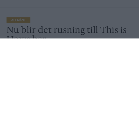
ALLMÄNT
Nu blir det rusning till This is
Hows bar
Av
Peter Lindh
Publicerat
2021-08-11
ALLMÄNT