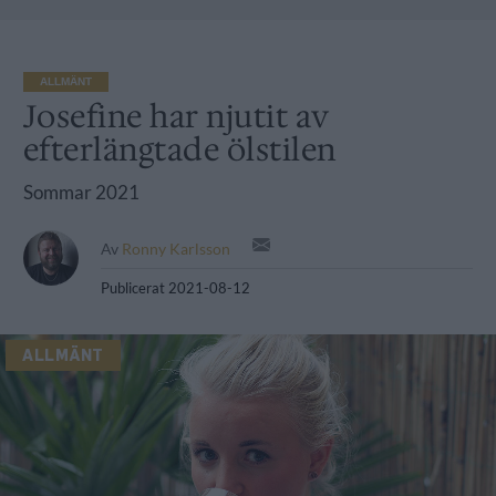
ALLMÄNT
Josefine har njutit av
efterlängtade ölstilen
Sommar 2021
Av
Ronny Karlsson
Publicerat
2021-08-12
ALLMÄNT