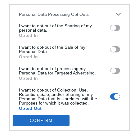
third parties.
Det stoppet infördes på julafton och det finns inga
garantier för att stoppet försvinner 7 februari.
Personal Data Processing Opt Outs
– Om bestämmelserna inte räcker är regeringen
I want to opt-out of the Sharing of my
personal data.
beredd att göra mer, sade socialminister Lena
Opted In
Hallengren (S).
I want to opt-out of the Sale of my
Personal Data.
Statsminister Stefan Löfvén menade att
Opted In
alkoholkonsumtionen på krog innebär att folk får
sämre omdöme.
I want to opt-out of processing my
Personal Data for Targeted Advertising.
Opted In
– Jag tror alla vet att om man går på en restaurang
och dricker alkohol kanske inte omdömet ökar, sade
I want to opt-out of Collection, Use,
Retention, Sale, and/or Sharing of my
statsministern.
Personal Data that Is Unrelated with the
Purposes for which it was collected.
För de hårt prövade krogarna är det bara att
Opted Out
fortsätta med att följa restriktionerna, men på allt
CONFIRM
fler håll vittnas det om att pengarna börjar ta slut
och frågan är hur länge man kommer att överleva när