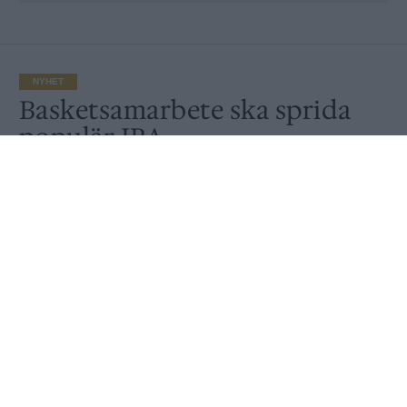
NYHET
Basketsamarbete ska sprida
populär IPA
Av
Ronny Karlsson
Publicerat
2021-01-21
NYHET