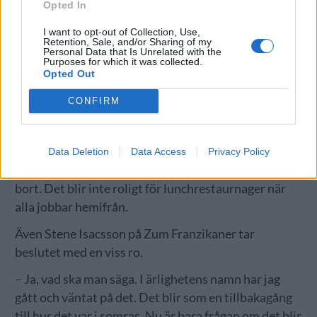
Opted In
I want to opt-out of Collection, Use,
Retention, Sale, and/or Sharing of my
Personal Data that Is Unrelated with the
Purposes for which it was collected.
Opted Out
CONFIRM
– Man är van nu med att ställa om. Det var jobbigare
tidigare. Egentligen tråkigast för alla som har
kommit in i jobblivet och nu får sparken nu, många
Data Deletion
Data Access
Privacy Policy
kommer att säga upp och permittera om folk skräms
bort. Det blir inte roligt för lunchrestaurnager när
alla jobbar hemifrån.
Även Stene Isacsson på Zum Franzikaner tar
beslutet med en viss ro.
– Ja, vad ska man säga. I ärlighetens namn har jag
gått och väntat på det. Det blir som en tillbakagång
till hur det var i somras. Nu är bara frågan om det blir