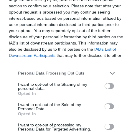
Örebro tycker att beslutet är tråkigt, men han tar
section to confirm your selection. Please note that after your
opt-out request is processed you may continue seeing
ändå de nya restriktionerna med ett visst lugn.
interest-based ads based on personal information utilized by
– Det var väntat. Det drabbar inte oss så mycket. Vi
us or personal information disclosed to third parties prior to
your opt-out. You may separately opt-out of the further
har inte så många stående besökare. Visst känns det
disclosure of your personal information by third parties on the
som ett bakslag, men det är samma för alla. Enda
IAB’s list of downstream participants. This information may
sättet att få det här att gå över är att alla gör sitt,
also be disclosed by us to third parties on the
IAB’s List of
säger han.
Downstream Participants
that may further disclose it to other
third parties.
Personal Data Processing Opt Outs
I want to opt-out of the Sharing of my
personal data.
Opted In
I want to opt-out of the Sale of my
Personal Data.
Opted In
I want to opt-out of processing my
Personal Data for Targeted Advertising.