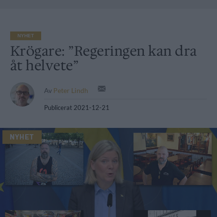
NYHET
Krögare: ”Regeringen kan dra
åt helvete”
Av
Peter Lindh
Publicerat
2021-12-21
NYHET