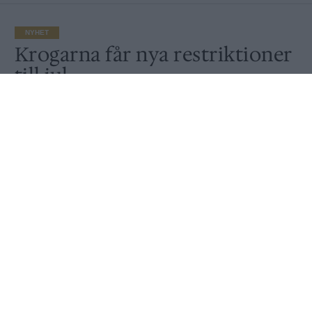
NYHET
Krogarna får nya restriktioner
till jul
Publicerat
2021-12-21
NYHET