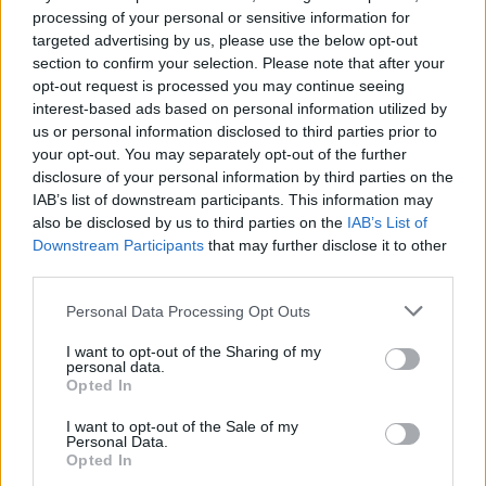
processing of your personal or sensitive information for
targeted advertising by us, please use the below opt-out
section to confirm your selection. Please note that after your
opt-out request is processed you may continue seeing
interest-based ads based on personal information utilized by
us or personal information disclosed to third parties prior to
your opt-out. You may separately opt-out of the further
disclosure of your personal information by third parties on the
IAB’s list of downstream participants. This information may
also be disclosed by us to third parties on the
IAB’s List of
Downstream Participants
that may further disclose it to other
third parties.
Men ganska snart
drogs ölet tillbaka på grund av
Personal Data Processing Opt Outs
mikrobiologisk kontaminering
och det var först
I want to opt-out of the Sharing of my
förra sommaren
som det släpptes igen
. Tidigare i år
personal data.
släpptes den även i Sverige.
Opted In
Och den här gången verkar det som att det har gått
I want to opt-out of the Sale of my
Personal Data.
bättre för Guinness.
Opted In