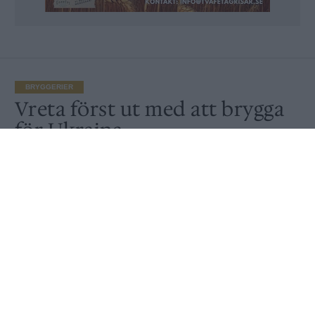
BRYGGERIER
Vreta först ut med att brygga
för Ukraina
Av
Peter Lindh
Publicerat
2022-03-09
BRYGGERIER