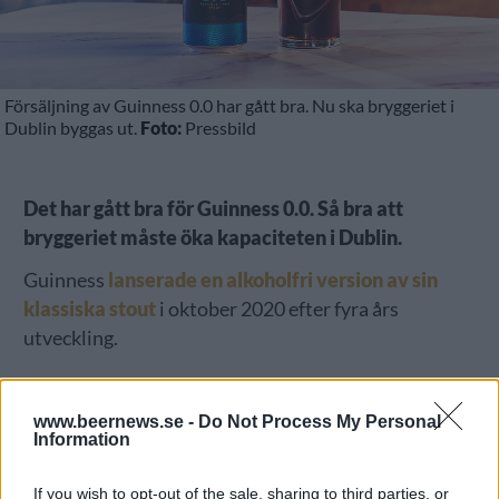
Försäljning av Guinness 0.0 har gått bra. Nu ska bryggeriet i
Dublin byggas ut.
Foto:
Pressbild
Det har gått bra för Guinness 0.0. Så bra att
bryggeriet måste öka kapaciteten i Dublin.
Guinness
lanserade en alkoholfri version av sin
klassiska stout
i oktober 2020 efter fyra års
utveckling.
www.beernews.se -
Do Not Process My Personal
Information
If you wish to opt-out of the sale, sharing to third parties, or