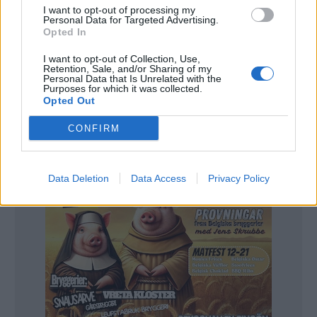
Just försäljningen av 0.0 sägs vara orsaken till att
I want to opt-out of processing my
Personal Data for Targeted Advertising.
man nu bygger ut St James’s Gate Brewery i Dublin.
Opted In
I anslutning till bryggeriet ska sex nya tankar få plats
I want to opt-out of Collection, Use,
Retention, Sale, and/or Sharing of my
i en utbyggnad på två våningar.
Personal Data that Is Unrelated with the
Purposes for which it was collected.
Varje tank ska få en kapacitet på 750 000 pint,
Opted Out
motsvarande 426000 liter.
CONFIRM
Data Deletion
Data Access
Privacy Policy