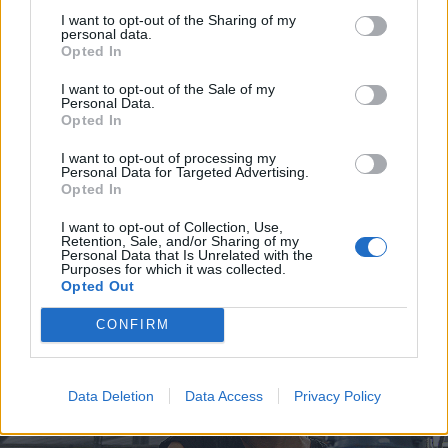
I want to opt-out of the Sharing of my
personal data.
Opted In
I want to opt-out of the Sale of my
Personal Data.
BRYGGERIER
Opted In
Vinn en bryggning hos Electric
I want to opt-out of processing my
Nurse
Personal Data for Targeted Advertising.
Opted In
Publicerat
2016-09-19
I want to opt-out of Collection, Use,
Retention, Sale, and/or Sharing of my
Personal Data that Is Unrelated with the
Purposes for which it was collected.
BRYGGERIER
Opted Out
CONFIRM
Data Deletion
Data Access
Privacy Policy