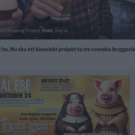
 8x8 Brewing Project.
Foto:
Jing-A.
t ha. Nu ska ett kinesiskt projekt ta tre svenska bryggeri