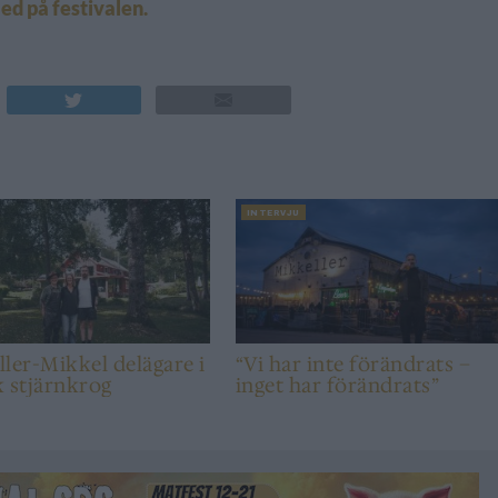
ed på festivalen.
INTERVJU
ler-Mikkel delägare i
“Vi har inte förändrats –
 stjärnkrog
inget har förändrats”