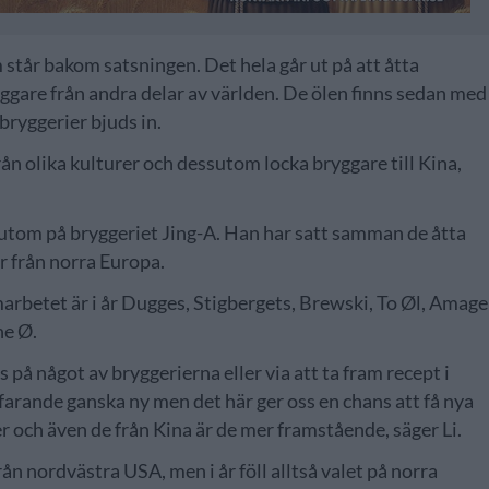
står bakom satsningen. Det hela går ut på att åtta
yggare från andra delar av världen. De ölen finns sedan med
 bryggerier bjuds in.
rån olika kulturer och dessutom locka bryggare till Kina,
utom på bryggeriet Jing-A. Han har satt samman de åtta
r från norra Europa.
arbetet är i år Dugges, Stigbergets, Brewski, To Øl, Amage
ne Ø.
s på något av bryggerierna eller via att ta fram recept i
rtfarande ganska ny men det här ger oss en chans att få nya
r och även de från Kina är de mer framstående, säger Li.
ån nordvästra USA, men i år föll alltså valet på norra