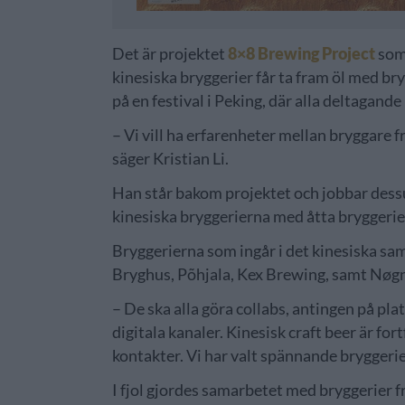
Det är projektet
8×8 Brewing Project
som 
kinesiska bryggerier får ta fram öl med br
på en festival i Peking, där alla deltagande
– Vi vill ha erfarenheter mellan bryggare f
säger Kristian Li.
Han står bakom projektet och jobbar dess
kinesiska bryggerierna med åtta bryggerie
Bryggerierna som ingår i det kinesiska sam
Bryghus, Põhjala, Kex Brewing, samt Nøg
– De ska alla göra collabs, antingen på plat
digitala kanaler. Kinesisk craft beer är fo
kontakter. Vi har valt spännande bryggerie
I fjol gjordes samarbetet med bryggerier fr