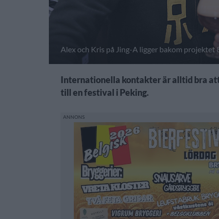
Alex och Kris på Jing-A ligger bakom projektet
Internationella kontakter är alltid bra at
till en festival i Peking.