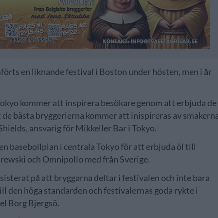
örts en liknande festival i Boston under hösten, men i år
 Tokyo kommer att inspirera besökare genom att erbjuda de
tt de bästa bryggerierna kommer att inispireras av smakern
ields, ansvarig för Mikkeller Bar i Tokyo.
 basebollplan i centrala Tokyo för att erbjuda öl till
 Brewski och Omnipollo med från Sverige.
sisterat på att bryggarna deltar i festivalen och inte bara
till den höga standarden och festivalernas goda rykte i
el Borg Bjergsö.