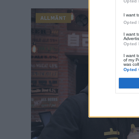
Opted 
I want t
ALLMÄNT
Opted 
I want 
Advertis
Opted 
I want t
of my P
was col
Opted 