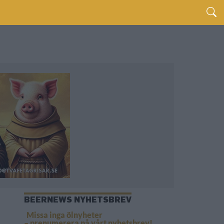
BEERNEWS NYHETSBREV
Missa inga ölnyheter
– prenumerera på vårt nyhetsbrev!