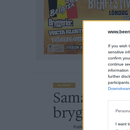
www.beer
If you wish 
sensitive in
confirm you
continue se
information 
further disc
participants
ALLMÄNT
Downstream 
Samarbete t
bryggerier t
Persona
I want t
Publicerat
2018-09-18