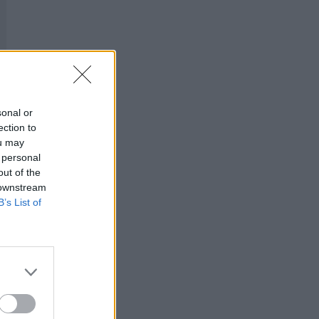
sonal or
ection to
ou may
 personal
out of the
 downstream
B’s List of