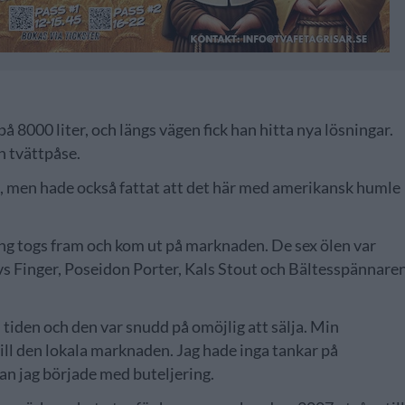
 8000 liter, och längs vägen fick han hitta nya lösningar.
n tvättpåse.
öl, men hade också fattat att det här med amerikansk humle
ng togs fram och kom ut på marknaden. De sex ölen var
vs Finger, Poseidon Porter, Kals Stout och Bältesspännare
en tiden och den var snudd på omöjlig att sälja. Min
 till den lokala marknaden. Jag hade inga tankar på
an jag började med buteljering.