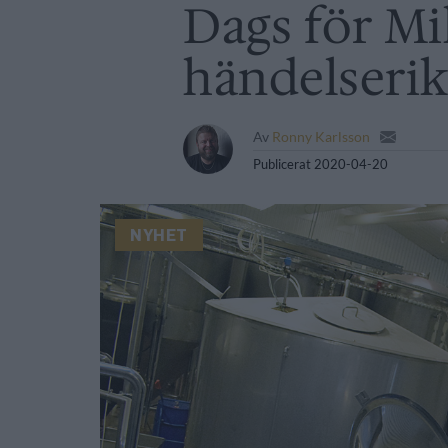
Dags för Mik
händelserik
Av
Ronny Karlsson
Publicerat
2020-04-20
NYHET