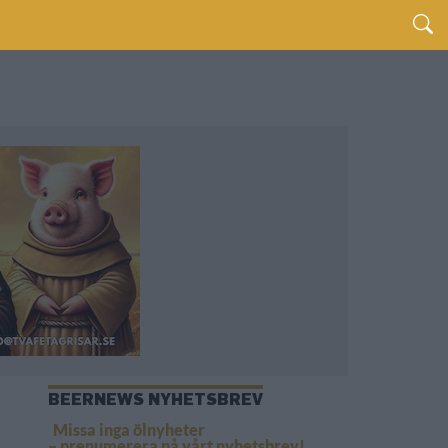
BEERNEWS NYHETSBREV
Missa inga ölnyheter
– prenumerera på vårt nyhetsbrev!