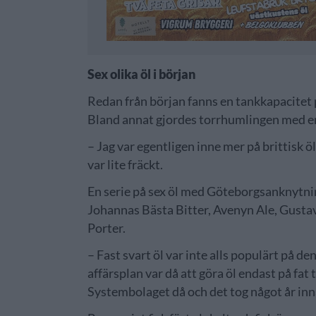
Sex olika öl i början
Redan från början fanns en tankkapacitet på
Bland annat gjordes torrhumlingen med e
– Jag var egentligen inne mer på brittisk 
var lite fräckt.
En serie på sex öl med Göteborgsanknytni
Johannas Bästa Bitter, Avenyn Ale, Gusta
Porter.
– Fast svart öl var inte alls populärt på d
affärsplan var då att göra öl endast på fat
Systembolaget då och det tog något år inn