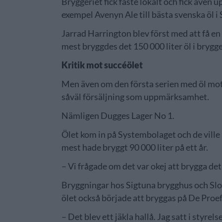
Bryggeriet fick fäste lokalt och fick äv
exempel Avenyn Ale till bästa svenska öl i
Jarrad Harrington blev först med att få 
mest bryggdes det 150 000 liter öl i brygg
Kritik mot succéölet
Men även om den första serien med öl motto
såväl försäljning som uppmärksamhet.
Nämligen Dugges Lager No 1.
Ölet kom in på Systembolaget och de ville h
mest hade bryggt 90 000 liter på ett år.
– Vi frågade om det var okej att brygga de
Bryggningar hos Sigtuna brygghus och Slot
ölet också började att bryggas på De Proef
– Det blev ett jäkla hallå. Jag satt i styr