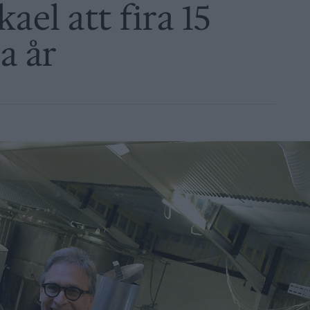
ael att fira 15
a år