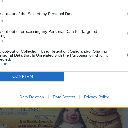
In
 namn som var kopplat till någon plats.
o opt-out of the Sale of my Personal Data.
. Det är ett släktnamn och alltså inte något smeknamn.
In
net har funnits i generationer.
to opt-out of processing my Personal Data for Targeted
ing.
In
 på marknaden. Det var ett öl som Mikael Dugge Engström
ngar i dagens öl-Sverige.
o opt-out of Collection, Use, Retention, Sale, and/or Sharing
ersonal Data that Is Unrelated with the Purposes for which it
lected.
 väl sådär i början. I dag hade vi inte överlevt med dom ölen
Out
nns Mikael.
CONFIRM
Data Deletion
Data Access
Privacy Policy