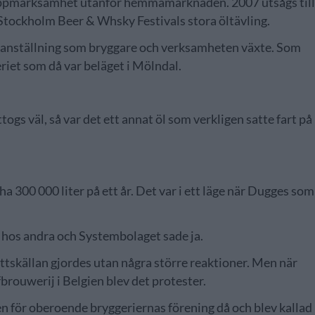
en uppmärksamhet utanför hemmamarknaden. 2007 utsågs til
 Stockholm Beer & Whsky Festivals stora öltävling.
en anställning som bryggare och verksamheten växte. Som
eriet som då var beläget i Mölndal.
gs väl, så var det ett annat öl som verkligen satte fart på
a 300 000 liter på ett år. Det var i ett läge när Dugges som
t hos andra och Systembolaget sade ja.
tskällan gjordes utan några större reaktioner. Men när
brouwerij i Belgien blev det protester.
elsen för oberoende bryggeriernas förening då och blev kallad