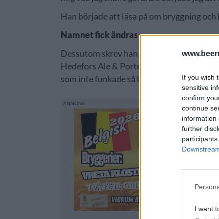
Han började att läsa på om bryggning och b
Namnet fick ändras
Dessutom skrev han på ett kontrakt för en
www.beer
Hedefors Ale & Porterbryggeri växte fram
If you wish 
som inte funkade så bra vid en flytt.
sensitive in
confirm you
continue se
information 
further disc
participants
Downstream 
Persona
I want t