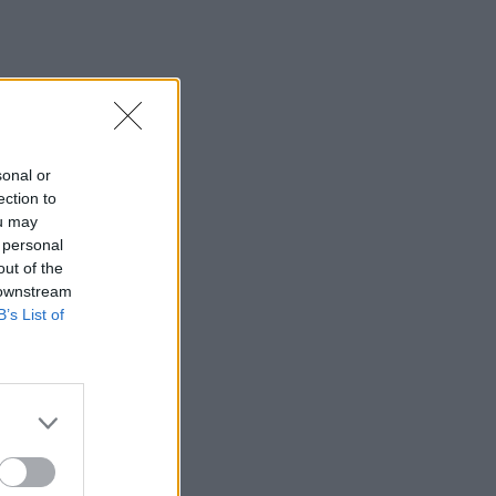
sonal or
ection to
ou may
 personal
out of the
 downstream
B’s List of