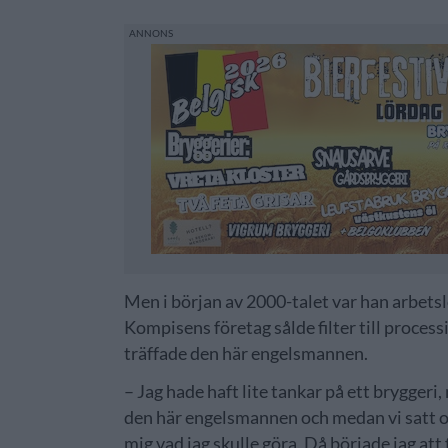
Men i början av 2000-talet var han arbetsl
Kompisens företag sålde filter till process
träffade den här engelsmannen.
– Jag hade haft lite tankar på ett bryggeri,
den här engelsmannen och medan vi satt oc
mig vad jag skulle göra. Då började jag att f