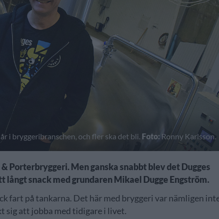
 i bryggeribranschen, och fler ska det bli.
Foto:
Ronny Karlsson.
 & Porterbryggeri. Men ganska snabbt blev det Dugges
 ett långt snack med grundaren Mikael Dugge Engström.
k fart på tankarna. Det här med bryggeri var nämligen int
sig att jobba med tidigare i livet.