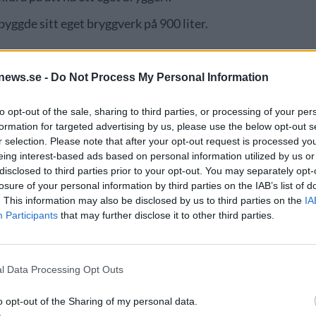
yggde sitt eget bryggverk på 900 liter.
 lokal i Hedefors i utkanten av Göteborg och namnet
news.se -
Do Not Process My Personal Information
. Men när det ställdes in stod han med ett bryggerinamn
to opt-out of the sale, sharing to third parties, or processing of your per
formation for targeted advertising by us, please use the below opt-out s
r selection. Please note that after your opt-out request is processed y
eing interest-based ads based on personal information utilized by us or
disclosed to third parties prior to your opt-out. You may separately opt-
losure of your personal information by third parties on the IAB’s list of
. This information may also be disclosed by us to third parties on the
IA
Participants
that may further disclose it to other third parties.
l Data Processing Opt Outs
o opt-out of the Sharing of my personal data.