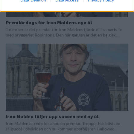
Data Deletion
Data Access
Privacy Policy
Premiärdags för Iron Maidens nya öl
1 oktober är det premiär för Iron Maidens fjärde öl i samarbete
med bryggeriet Robinsons. Den här gången är det en belgisk...
Iron Maiden följer upp succén med ny öl
Iron Maiden är redo för ännu en premiär. Trooper har blivit en
säljsuccé i ölvärlden och nu kommer uppföljaren Hallowed.