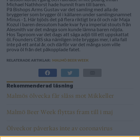
Michael Nathhorst hade hunnit fram till baren.
På Bishops Arms Gustav var det samling med alla de
bryggerier som brygger öl i källaren under samlingsnamnet
Minus -1. Här bjöds det på flera riktigt bra öl och när Maja
Kozul i baren dessutom hade kvar fyra imperial stouts från
Alesmith var det många som kunde lämna baren nöjda.
Hos Taproom var det dags att säga adjö till ett uppskattat
öl. Founders CBS ska nämligen inte bryggas mer, i alla fall
inte på ett antal år, och därför var det många som ville
prova öl från det påkopplade fatet.
RELATERADE ARTIKLAR:
MALMÖ BEER WEEK
Rekommenderad läsning
Malmös ölvecka får slåss mot Mikkeller
Malmö Beer Week flyttas fram till i maj
Ölveckor påverkas inte av coronavirus