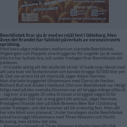
Beerbliotek firar sju år med en rejäl fest i Göteborg. Men
även det firandet har faktiskt påverkats av coronavirusets
spridning.
Med bara några månaders mellanrum startade Beerbliotek,
Stigbergets och Poppels sina bryggerier för ungefär sju år sedan.
Alla tre har lyckats bra, och under fredagen firar Beerbliotek sitt
jubileum.
– Vi trodde aldrig att det skulle bli så här. Vi hade nog räknat med
att vara kvar vid Sockerbruket och kanske brygga 50 000 liter per
år. Det var en bra tid att starta då, säger Adam Norman.
Han startade bryggeriet tillsammans med Darryl de Necker,
Richard Bull och Anders Hedlund. Det som Beerbliotek var riktigt
tidiga med på den svenska ölscenen var att brygga många olika öl.
– Jag tror vi bryggde 35 olika öl innan vi bryggde något öl för
andra gången. Där har vi nog gjort ett avtryck, säger Norman.
Fredagens firande sker på både Brewers Beer Bar i Göteborg
under fredagen, och det kommer att bli ordentlig fest. Men allt
har inte blivit som planerat. Under torsdagen skulle Beerbliotek
också ha bryggt tillsammans med Three Weavers och North
Brewing, men så blev det inte.
– Alexandra Nowell på Three Weavers kallades hem till USA,