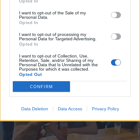
Opted In
NYHET
I want to opt-out of the Sale of my
Beerbliotek fyller sju med stor
Personal Data.
Opted In
ölfest
I want to opt-out of processing my
Personal Data for Targeted Advertising.
Av
Ronny Karlsson
Opted In
Publicerat
2020-03-12
I want to opt-out of Collection, Use,
Retention, Sale, and/or Sharing of my
Personal Data that Is Unrelated with the
Purposes for which it was collected.
NYHET
Opted Out
CONFIRM
Data Deletion
Data Access
Privacy Policy