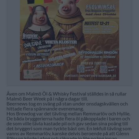
Även om Malmö Öl & Whisky Festival ställdes in så rullar
Malmö Beer Week på i några dagar till.
Beernews tog en sväng på stan under onsdagskvällen och
hittade flera spännande evenemang.
Hos Brewdog var det tävling mellan Remmarlöv och Hyllie.
De båda bryggerierna hade flera öl påkopplade i baren och
de som ville tävla kastade pil och gav sedan sina poäng till
det bryggeri som man tyckte bäst om. En lekfull tävling som
vanns av Remmarlöv, kanske delvis beroende på att Glenn
Pålsson körde i gång och räknade in lite poäng innan