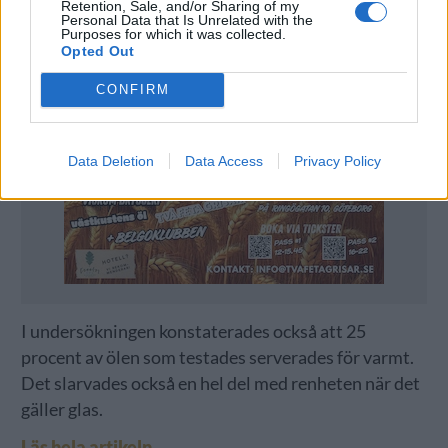
Retention, Sale, and/or Sharing of my
Personal Data that Is Unrelated with the
Purposes for which it was collected.
Opted Out
CONFIRM
Data Deletion
Data Access
Privacy Policy
I undersökningen konstaterades också att 25
procent av ölen som testades serverades för varmt.
Det slarvades också en hel del med renheten när det
gäller glas.
Läs hela artikeln.