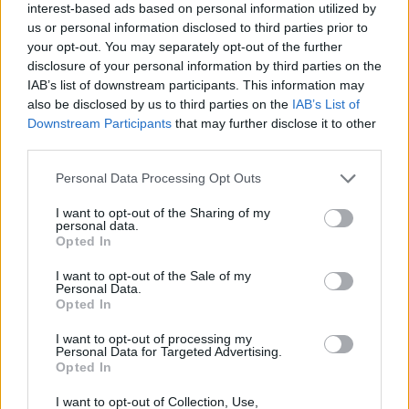
interest-based ads based on personal information utilized by
var det näst sämsta området med 39 procent.
us or personal information disclosed to third parties prior to
your opt-out. You may separately opt-out of the further
Anledningen till att det blir bakterier i ölen är att
disclosure of your personal information by third parties on the
pubarna inte håller rent i sina slangar och kranar.
IAB’s list of downstream participants. This information may
Generellt sett är det en stor skillnad mellan norra
also be disclosed by us to third parties on the
IAB’s List of
och södra England. ”Bäst” resultat nåddes i
Downstream Participants
that may further disclose it to other
third parties.
nordöstra England där 29 procent av ölen innehäll
bakterier. Trots detta är det ofta uppemot en pund
Personal Data Processing Opt Outs
dyrare att köpa en pint med öl i södra England.
I want to opt-out of the Sharing of my
– Vi har slagit på trumman för ölkvaliteten i 20 år
personal data.
och ändå har inte budskapet gått fram till, säger Paul
Opted In
Nunny på organisationen Cask Marque till
The Sun.
I want to opt-out of the Sale of my
De sämsta städerna att dricka öl i är enligt
Personal Data.
Opted In
undersökningen Motherwell, Bath, Bristol,
Salisbury och Swansea.
I want to opt-out of processing my
Personal Data for Targeted Advertising.
Opted In
I want to opt-out of Collection, Use,