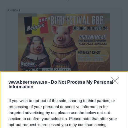
www.beernews.se -
Do Not Process My Personal
Information
If you wish to opt-out of the sale, sharing to third parties, or
processing of your personal or sensitive information for
targeted advertising by us, please use the below opt-out
Allra sämst var det i sydvästra England där 40
section to confirm your selection. Please note that after your
opt-out request is processed you may continue seeing
procent av de testade ölen innehöll bakterier. Wales