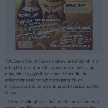
”UC Davis Pour it Forward Brewing Scholarship” är
ett nytt internationellt stipendium för att främja
mångfald i bryggeribranschen. Stipendiet är
gräsrotsfinansierat och mottagaren får en
bryggmästarutbildning online på 15 veckor hos UC
Davis.
– Efter ett väldigt svårt år är det här en välkommen
nyhet. Jag vill ha en utmaning, men inte en där jag