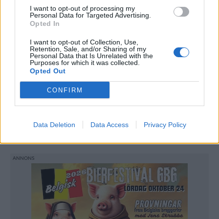
I want to opt-out of processing my
Personal Data for Targeted Advertising.
Opted In
I want to opt-out of Collection, Use,
Retention, Sale, and/or Sharing of my
Mariana Schneider är den första mottagaren av ett nytt
Personal Data that Is Unrelated with the
internationellt bryggarstipendium.
Purposes for which it was collected.
Opted Out
CONFIRM
Mariana Schneider, numera på Amager Bryghus,
men med ett förflutet på Brewski blev den första
mottagaren av ett nytt internationellt
Data Deletion
Data Access
Privacy Policy
mångfaldsstipendium.