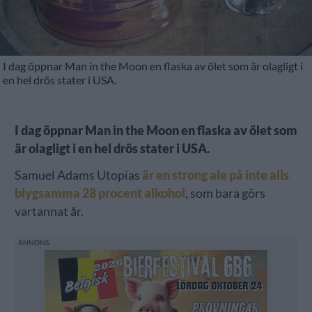
I dag öppnar Man in the Moon en flaska av ölet som är olagligt i
en hel drös stater i USA.
I dag öppnar Man in the Moon en flaska av ölet som
är olagligt i en hel drös stater i USA.
Samuel Adams Utopias
är en strong ale på inte alls
blygsamma 28 procent alkohol
, som bara görs
vartannat år.