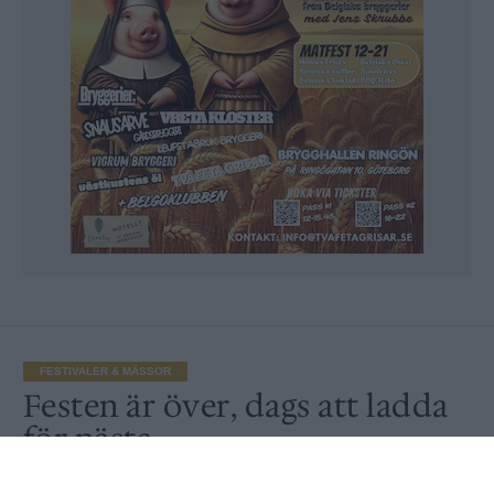
FESTIVALER & MÄSSOR
Festen är över, dags att ladda
för nästa
Av
Peter Lindh