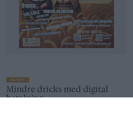
ALLMÄNT
Mindre dricks med digital
betalning
Av
Ronny Karlsson
Publicerat
2021-08-19