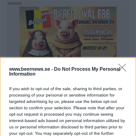
www.beernews.se -
Do Not Process My Personal
Information
If you wish to opt-out of the sale, sharing to third parties, or
processing of your personal or sensitive information for
targeted advertising by us, please use the below opt-out
section to confirm your selection. Please note that after your
opt-out request is processed you may continue seeing
– Vi brygger båda i samma lokal. Jag står för
interest-based ads based on personal information utilized by
bryggeriet och han spökbrygger, sen kör vi puben
us or personal information disclosed to third parties prior to
your opt-out. You may separately opt-out of the further
tillsammans, säger Patrik Fors på Fors Bryggeri.