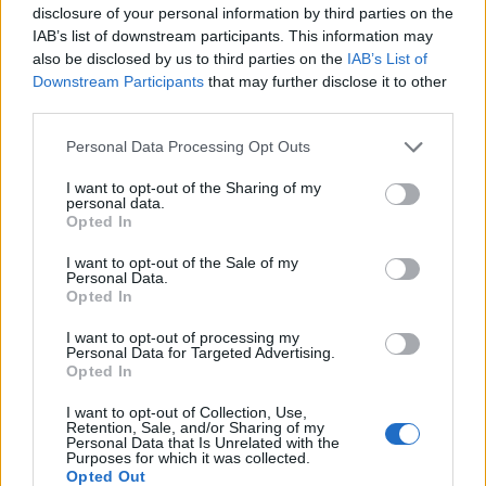
disclosure of your personal information by third parties on the
IAB’s list of downstream participants. This information may
also be disclosed by us to third parties on the
IAB’s List of
Downstream Participants
that may further disclose it to other
third parties.
Personal Data Processing Opt Outs
I want to opt-out of the Sharing of my
personal data.
Opted In
I want to opt-out of the Sale of my
Personal Data.
Opted In
Så här ser det ut i Fors Bryggeris pub.
Foto:
Privat
I want to opt-out of processing my
Personal Data for Targeted Advertising.
Opted In
Puben är tänkt att servera fullstora glas, men
I want to opt-out of Collection, Use,
kommer bara att vara öppet för medlemmar. Men
Retention, Sale, and/or Sharing of my
Personal Data that Is Unrelated with the
med tanke på att medlemsavgiften är tänkt att vara
Purposes for which it was collected.
Opted Out
100 kronor så är ju det inte ett oöverstigligt hinder.