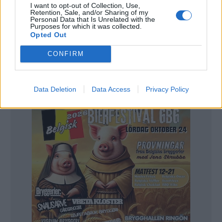
I helgen togs beslut om att lägga ned ölfestivalen i Söderbärke
I want to opt-out of Collection, Use,
Retention, Sale, and/or Sharing of my
nästa år.
Foto:
Ronny Karlsson.
Personal Data that Is Unrelated with the
Purposes for which it was collected.
Opted Out
Under hösten fanns ett hopp om en föryngring och
CONFIRM
en fortsättning. Men nu är det klart att ölfestivalen
i Söderbärke läggs ned nästa år.
Data Deletion
Data Access
Privacy Policy