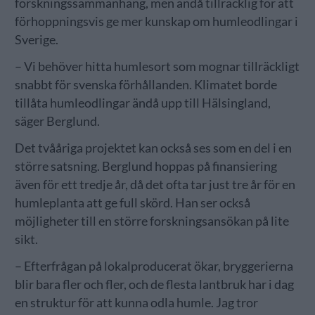
forskningssammanhang, men ändå tillräcklig för att
förhoppningsvis ge mer kunskap om humleodlingar i
Sverige.
– Vi behöver hitta humlesort som mognar tillräckligt
snabbt för svenska förhållanden. Klimatet borde
tillåta humleodlingar ändå upp till Hälsingland,
säger Berglund.
Det tvååriga projektet kan också ses som en del i en
större satsning. Berglund hoppas på finansiering
även för ett tredje år, då det ofta tar just tre år för en
humleplanta att ge full skörd. Han ser också
möjligheter till en större forskningsansökan på lite
sikt.
– Efterfrågan på lokalproducerat ökar, bryggerierna
blir bara fler och fler, och de flesta lantbruk har i dag
en struktur för att kunna odla humle. Jag tror