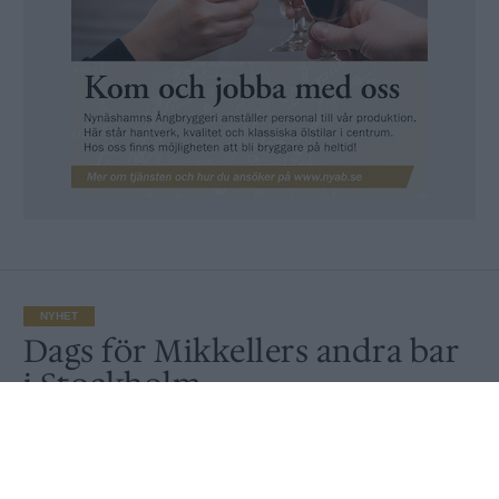
NYHET
Dags för Mikkellers andra bar
i Stockholm
Av
Ronny Karlsson
Publicerat
2021-07-08