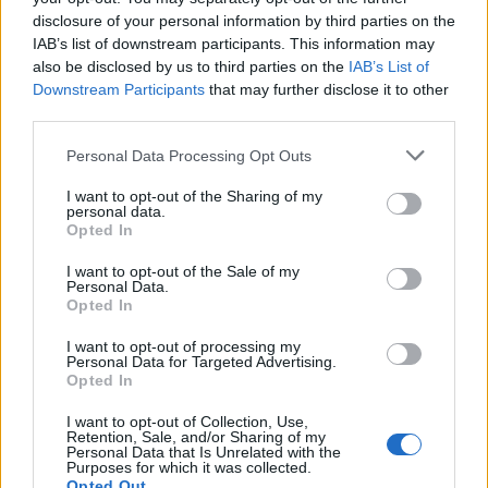
disclosure of your personal information by third parties on the
IAB’s list of downstream participants. This information may
also be disclosed by us to third parties on the
IAB’s List of
Samtidigt visar undersökningen på ett kraftigt tapp i
Downstream Participants
that may further disclose it to other
Systembolagets försäljning i de län som gränsar till
third parties.
Norge. 19 procent minskade försäljningen där när
Personal Data Processing Opt Outs
Norge stängde gränserna.
I want to opt-out of the Sharing of my
– Granskningen visar tydligt att gränshandelns
personal data.
betydelse är större än vad man tidigare trott, säger
Opted In
David Sundén i ett pressmeddelande.
I want to opt-out of the Sale of my
Personal Data.
Anna-Karin Fondberg, vd för Sveriges Bryggerier,
Opted In
menar att rapporten visar på prisets betydelse för
I want to opt-out of processing my
konsumtionsmönstret. Priset avgör var du handlar.
Personal Data for Targeted Advertising.
Opted In
– Med stängda gränser har det blivit tydligt att de
stora prisskillnaderna mellan Sverige och våra
I want to opt-out of Collection, Use,
Retention, Sale, and/or Sharing of my
grannländer driver på gränshandel både ut från och
Personal Data that Is Unrelated with the
Purposes for which it was collected.
in till Sverige. I takt med att pandemin avtar kommer
Opted Out