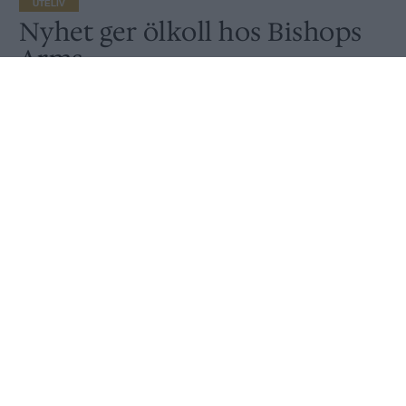
UTELIV
Nyhet ger ölkoll hos Bishops
Arms
Publicerat
2016-12-09
UTELIV
Oskar Svanström är nöjd med den öl-service som Bishops Arms