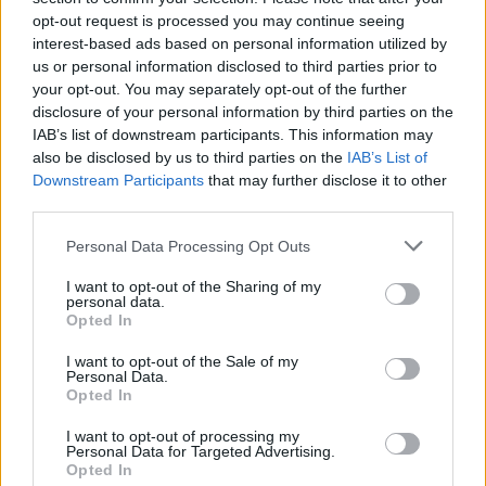
opt-out request is processed you may continue seeing
interest-based ads based on personal information utilized by
us or personal information disclosed to third parties prior to
your opt-out. You may separately opt-out of the further
disclosure of your personal information by third parties on the
IAB’s list of downstream participants. This information may
also be disclosed by us to third parties on the
IAB’s List of
Downstream Participants
that may further disclose it to other
third parties.
Personal Data Processing Opt Outs
I want to opt-out of the Sharing of my
– Många är tacksamma för vad vi gjorde, säger Olly
personal data.
Bartlett.
Opted In
Stockholmsbryggeriet lade en hel del jobb på processen och
glädjen var förstås stor när man fick rätt att sälja öl i
I want to opt-out of the Sale of my
bryggeriet. En avgörande detalj för beslutet var att
Personal Data.
bryggeriet odlade sin egen jäst. Flera andra bryggerier har
Opted In
följt efter när Stockholm finns rätt, och ännu fler planerar
för att ta steget.
– Vi visste inte alls vad vi kunde förvänta oss första gången
I want to opt-out of processing my
vi hade öppet. Men det stod en kö utanför när vi öppnade
Personal Data for Targeted Advertising.
och folk ville veta hur det funkade, berättar Bartlett.
Opted In
Antalet besökare har varierat mellan 40 och 150 under en