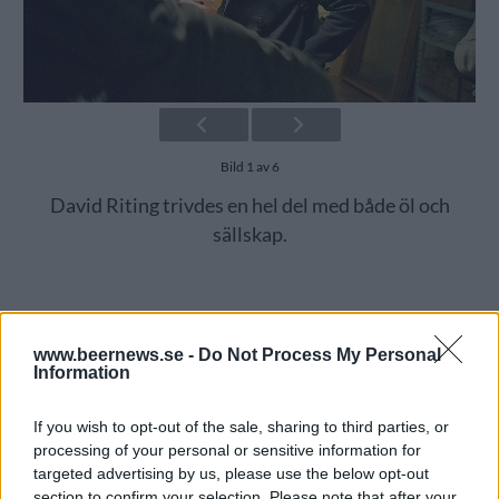
Bild 1 av 6
David Riting trivdes en hel del med både öl och
sällskap.
Via en dom i Kammarrätten fick Stockholm Brewing
rätt att ha servera öl i bryggeriet. Nu följer en hel del
efter.
www.beernews.se -
Do Not Process My Personal
Information
If you wish to opt-out of the sale, sharing to third parties, or
processing of your personal or sensitive information for
targeted advertising by us, please use the below opt-out
section to confirm your selection. Please note that after your