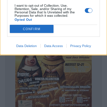
kväll och det handlar om mer än att bara sälja öl för
I want to opt-out of Collection, Use,
Stockholm Brewing.
Retention, Sale, and/or Sharing of my
– Vi tjänar inte så mycket pengar på det här. Vi lyfter
Personal Data that Is Unrelated with the
varumärket med detta och får träffa våra kunder. Dessutom
Purposes for which it was collected.
har det blivit en mötesplats, det är ganska ofta som andra
Opted Out
bryggerier hälsar på här, säger Bartlett.
CONFIRM
Data Deletion
Data Access
Privacy Policy