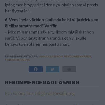
igång med bryggeriet i den nya lokalen som vi precis
har flyttat in i.
6. Vem i hela världen skulle du helst vilja dricka en
öl tillsammans med? Varför
– Med min mamma såklart, liksom mig älskar hon
suröl. Vi bor långt ifrån varandra och vi skulle
behöva ta en öl i hennes bastu snart!
RELATERADE ARTIKLAR:
ANNA CLAESSON
,
BRYGGARENKÄTEN
,
FERMENTERARNA
REKOMMENDERAD LÄSNING
EU: Grönt ljus till gårdsförsäljning