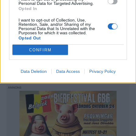
Personal Data for Targeted Advertising.
Opted In
I want to opt-out of Collection, Use,
Retention, Sale, and/or Sharing of my
Personal Data that Is Unrelated with the
Anna Claesson och Niklas Aronsson driver Fermenterarna.
Purposes for which it was collected.
Foto:
Ronny Karlsson.
Opted Out
CONFIRM
Fermenterarna blev ett uppskattat nytillskott på
den svenska ölmarknaden under 2018. Här svarar
Data Deletion
Data Access
Privacy Policy
Anna Claesson på våra enkätfrågor.