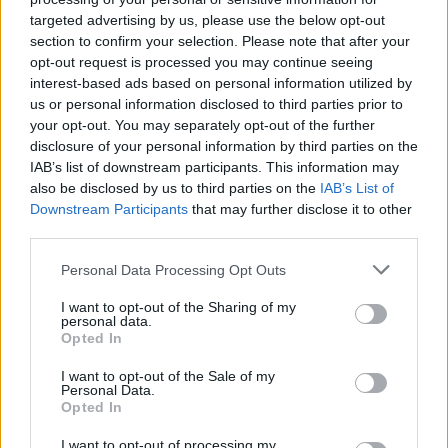
targeted advertising by us, please use the below opt-out
section to confirm your selection. Please note that after your
opt-out request is processed you may continue seeing
interest-based ads based on personal information utilized by
NYHET
us or personal information disclosed to third parties prior to
Anna är nöjd med att ha
your opt-out. You may separately opt-out of the further
expanderat
disclosure of your personal information by third parties on the
IAB’s list of downstream participants. This information may
also be disclosed by us to third parties on the
IAB’s List of
Publicerat
2019-01-07
Downstream Participants
that may further disclose it to other
third parties.
NYHET
Personal Data Processing Opt Outs
I want to opt-out of the Sharing of my
personal data.
Opted In
I want to opt-out of the Sale of my
Personal Data.
Opted In
I want to opt-out of processing my