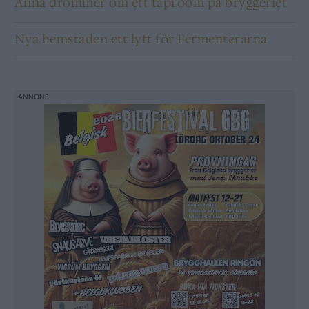
Anna drömmer om ett taproom på bryggeriet
Nya hemstaden ett lyft för Fermenterarna