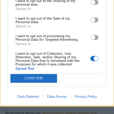
I want to opt-out of the Sharing of my
bakom cidern Angry Orchard och teföretaget
personal data.
Opted In
Twisted Tea.
I want to opt-out of the Sale of my
Enligt
barrons.com
har företaget tydligt sagt att
Personal Data.
Opted In
man ska ta tag i problemen, och att lösningen kan
innebära sparplaner. År 2014 hade Samuel Adams
I want to opt-out of processing my
Personal Data for Targeted Advertising.
1325 anställda.
Opted In
Analytikern Pablo Zuanic har tidigare skrivit att han
I want to opt-out of Collection, Use,
misttänker att Boston Beer är i en process där
Retention, Sale, and/or Sharing of my
Personal Data that Is Unrelated with the
företaget tar emot bud, det vill säga att en
Purposes for which it was collected.
Opted Out
försäljning kan vara på gång.
CONFIRM
Boston Beer var ett av de tidiga moderna
ölföretagen på den amerikanska marknad som
numera har exploderat. Redan 1985 vann man pris
Data Deletion
Data Access
Privacy Policy
som bästa bryggeri på Great American Beer Festival.
RELATERADE ARTIKLAR:
BOSTON BEER
,
SAMUEL ADAMS
,
USA