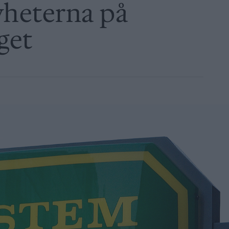
yheterna på
get