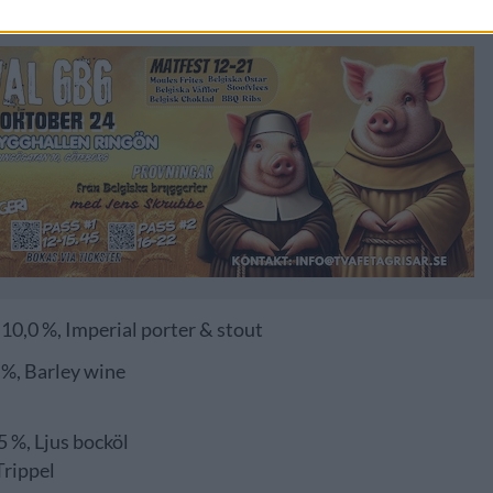
 10,0 %, Imperial porter & stout
 %, Barley wine
5 %, Ljus bocköl
Trippel