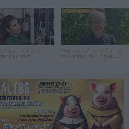
SOMMARINTERVJU
et ökar – då skär
“Har en soft spot för det
mbolaget ner
lite skitiga med bitska
syror”