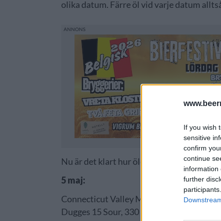
olika datum. Färre öl vid varje datum allts
www.beer
If you wish 
sensitive in
confirm you
continue se
Nu är det klart hur ölen som skulle ha släp
information 
5 maj:
further disc
participants
Connecticut Valley Mackinaw Peach Sour, 47
Downstream 
Dugges 15 Sour, 330 ml, 40,00 kr, 5,0 %, Öv