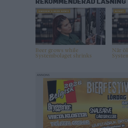
REKOMMENDERAD LÄSNING
SWEDEN’S BEER NEWS
NYHET
Beer grows while
När öl
Systembolaget shrinks
Syste