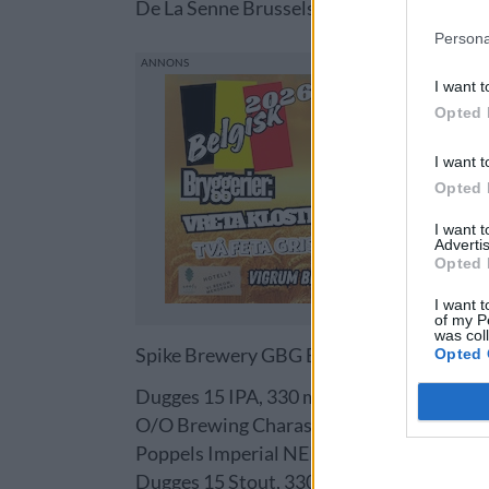
De La Senne Brussels Calling, 330 ml, 35,90 
Persona
I want t
Opted 
I want t
Opted 
I want 
Advertis
Opted 
I want t
of my P
was col
Spike Brewery GBG Beer Week 2020, 330 ml
Opted 
Dugges 15 IPA, 330 ml, 40,00 kr, 7,4 %, Ind
O/O Brewing Charasmatico DIPA, 440 ml, 
Poppels Imperial NEIPA, 330 ml, 31,90 kr,
Dugges 15 Stout, 330 ml, 60,00 kr, 15,0 %,