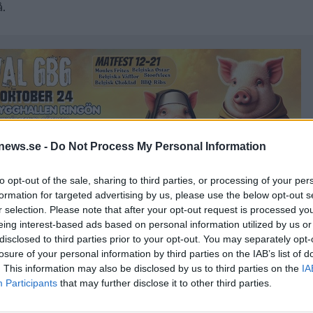
å.
news.se -
Do Not Process My Personal Information
to opt-out of the sale, sharing to third parties, or processing of your per
formation for targeted advertising by us, please use the below opt-out s
r selection. Please note that after your opt-out request is processed y
eing interest-based ads based on personal information utilized by us or
pts 24 april i stället kommer att lanseras.
disclosed to third parties prior to your opt-out. You may separately opt-
losure of your personal information by third parties on the IAB’s list of
. This information may also be disclosed by us to third parties on the
IA
3 ml, 46,90 kr, 5,5 %, Övrig syrlig öl
Participants
that may further disclose it to other third parties.
rig syrlig öl