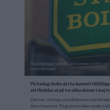
Nu är det klart vilka öl som kommer ut först när
Systembolaget.
På fredag skulle det ha kommit tillfäll
att fördelas ut på tre olika datum i maj is
Det var i fredags som Beernews berättade 
ölsortimentet. På grund av köer under tidig