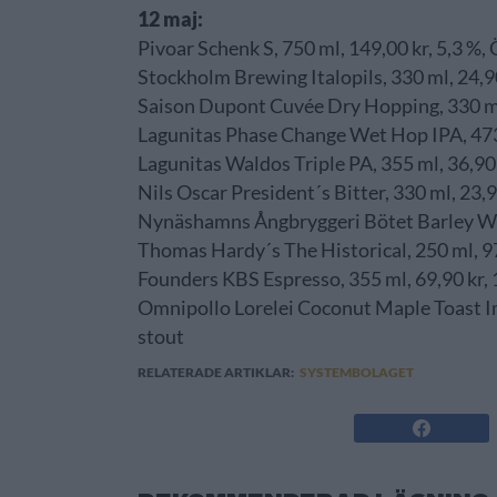
12 maj:
Pivoar Schenk S, 750 ml, 149,00 kr, 5,3 %, Ö
Stockholm Brewing Italopils, 330 ml, 24,9
Saison Dupont Cuvée Dry Hopping, 330 ml,
Lagunitas Phase Change Wet Hop IPA, 473 m
Lagunitas Waldos Triple PA, 355 ml, 36,90
Nils Oscar President´s Bitter, 330 ml, 23,90
Nynäshamns Ångbryggeri Bötet Barley Wine
Thomas Hardy´s The Historical, 250 ml, 97
Founders KBS Espresso, 355 ml, 69,90 kr, 
Omnipollo Lorelei Coconut Maple Toast Imp
stout
RELATERADE ARTIKLAR:
SYSTEMBOLAGET