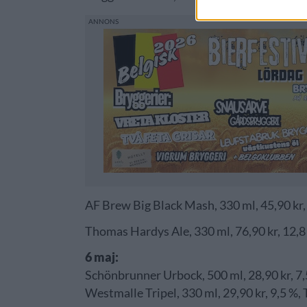
AF Brew Big Black Mash, 330 ml, 45,90 kr,
Thomas Hardys Ale, 330 ml, 76,90 kr, 12,8
6 maj:
Schönbrunner Urbock, 500 ml, 28,90 kr, 7,
Westmalle Tripel, 330 ml, 29,90 kr, 9,5 %, 