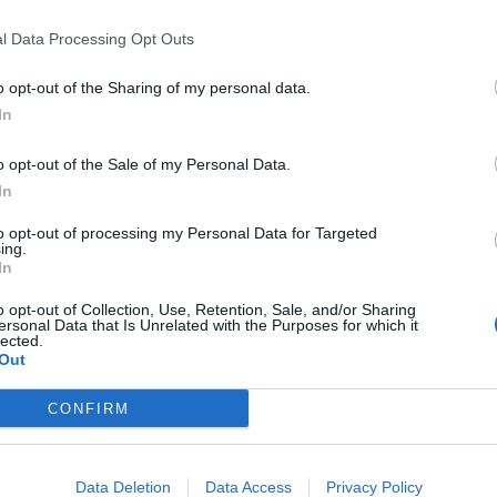
kr, 6,5 %, Belgisk ljus ale
l Data Processing Opt Outs
o opt-out of the Sharing of my personal data.
In
o opt-out of the Sale of my Personal Data.
In
to opt-out of processing my Personal Data for Targeted
ing.
In
o opt-out of Collection, Use, Retention, Sale, and/or Sharing
ersonal Data that Is Unrelated with the Purposes for which it
lected.
, 28,50 kr, 4,8 %, Amerikansk pale ale
Out
ia pale ale
CONFIRM
59,30 kr, 8,5 %, Imperial/Dubbel IPA
 7,0 %, Imperial/Dubbel IPA
 Imperial porter & stout
Data Deletion
Data Access
Privacy Policy