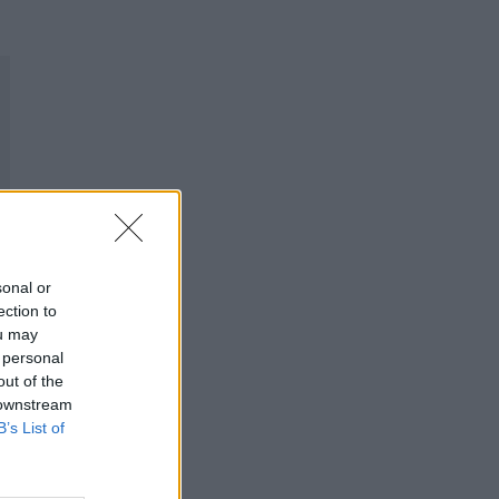
sonal or
ection to
ou may
 personal
out of the
 downstream
B’s List of