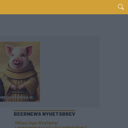
BEERNEWS NYHETSBREV
Missa inga ölnyheter
– prenumerera på vårt nyhetsbrev!