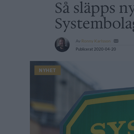
Så släpps n
Systembola
Av
Ronny Karlsson
Publicerat
2020-04-20
NYHET