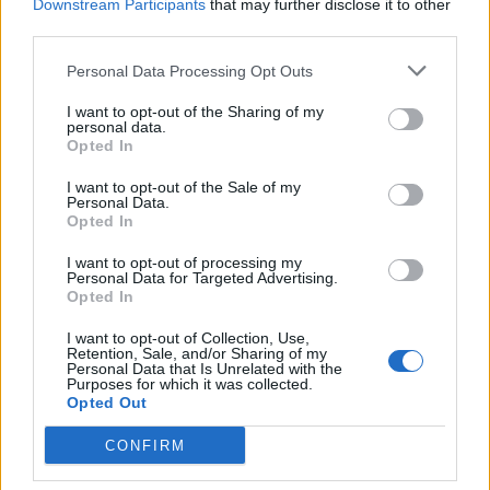
Downstream Participants
that may further disclose it to other
och har koll på läget. Jag börjar så sakteliga att
third parties.
komma in i det och jag hoppas att vi ska kunna få tag
på öl som inte andra har, säger Morad.
Personal Data Processing Opt Outs
I want to opt-out of the Sharing of my
personal data.
Opted In
I want to opt-out of the Sale of my
Personal Data.
Opted In
I want to opt-out of processing my
Personal Data for Targeted Advertising.
Opted In
I want to opt-out of Collection, Use,
Retention, Sale, and/or Sharing of my
Personal Data that Is Unrelated with the
Purposes for which it was collected.
Opted Out
CONFIRM