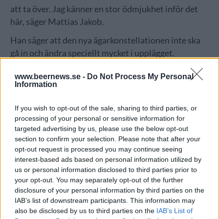
att ta över. Jag känner en stor ödmjukhet inför det
här, säger Mattias Jakob.
Han säger att den nya ägarkonstellationen inte ska
gå in och ändra speciellt mycket i upplägget.
– Förhoppningsvis kan vi hitta förbättringar att göra
www.beernews.se -
Do Not Process My Personal
men då pratar vi först med den personal som stannat
Information
kvar och som betyder massor för The Rover, säger
If you wish to opt-out of the sale, sharing to third parties, or
Mattias Jakob.
processing of your personal or sensitive information for
Johan Morad blir den som har det dagliga ansvaret
targeted advertising by us, please use the below opt-out
section to confirm your selection. Please note that after your
för baren och då även för ölinköpen. Bröderna Jakob
opt-out request is processed you may continue seeing
driver redan Ölstugan Tullen bara några meter från
interest-based ads based on personal information utilized by
The Rover, och ingen vill att The Rover blir ett nytt
us or personal information disclosed to third parties prior to
Tullen.
your opt-out. You may separately opt-out of the further
disclosure of your personal information by third parties on the
– Det finns 32 kranar och vi ska se till att det finns ett
IAB’s list of downstream participants. This information may
öl för varje besökare. Personalen är riktiga klippor
also be disclosed by us to third parties on the
IAB’s List of