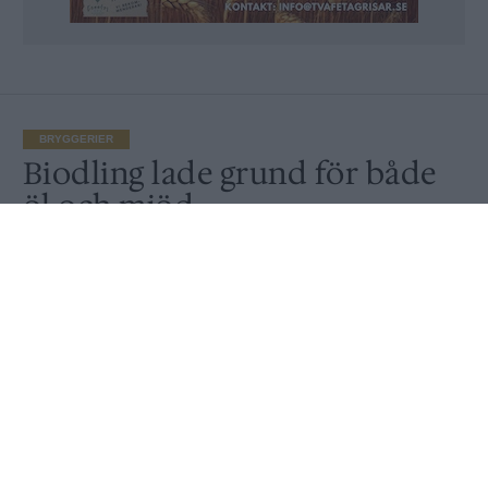
BRYGGERIER
Biodling lade grund för både
öl och mjöd
Publicerat
2017-11-06
BRYGGERIER