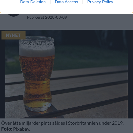
Data Deletion
Data Access
Privacy Policy
Av
Ronny Karlsson
Publicerat
2020-03-09
NYHET
Över åtta miljarder pints såldes i Storbritannien under 2019.
Foto:
Pixabay.