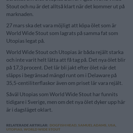
Stout och nu är det alltså klart när det kommer ut på
marknaden.
27 mars ska det vara möjligt att köpa ölet som är
World Wide Stout som lagrats på samma fat som
Utopias legat på.
World Wide Stout och Utopias är båda rejält starka
och inte varit helt lätta att få tag på. Det nya ölet blir
på 17,3 procent. Det lär bli jakt efter ölet när det
släpps i begränsad mängd runt om i Delaware på
35,5-centiliterflaskor även om priset lär vara rejält.
Såväl Utopias som World Wide Stout har funnits
tidigare i Sverige, men om det nya ölet dyker upp här
är i dagsläget oklart.
RELATERADE ARTIKLAR:
DOGFISH HEAD
,
SAMUEL ADAMS
,
USA
,
UTOPIAS
,
WORLD WIDE STOUT