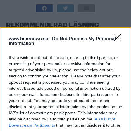
REKOMMENDERAD LÄSNING
USA-importören om turbulens, bojkott och
www.beernews.se -
Do Not Process My Personal
Bolaget
Information
If you wish to opt-out of the sale, sharing to third parties, or
Amerikansk bojkott – lägsta ölförsäljningen
processing of your personal or sensitive information for
på 20 år
targeted advertising by us, please use the below opt-out
section to confirm your selection. Please note that after your
Bryggerierna som ingjuter spänning – mot alla
opt-out request is processed you may continue seeing
odds
interest-based ads based on personal information utilized by
us or personal information disclosed to third parties prior to
your opt-out. You may separately opt-out of the further
disclosure of your personal information by third parties on the
IAB’s list of downstream participants. This information may
also be disclosed by us to third parties on the
IAB’s List of
Downstream Participants
that may further disclose it to other