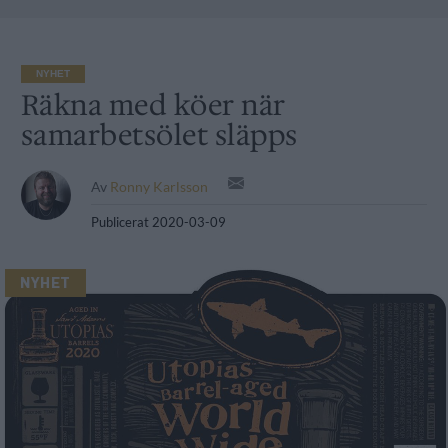
NYHET
Räkna med köer när
samarbetsölet släpps
Av
Ronny Karlsson
Publicerat
2020-03-09
NYHET