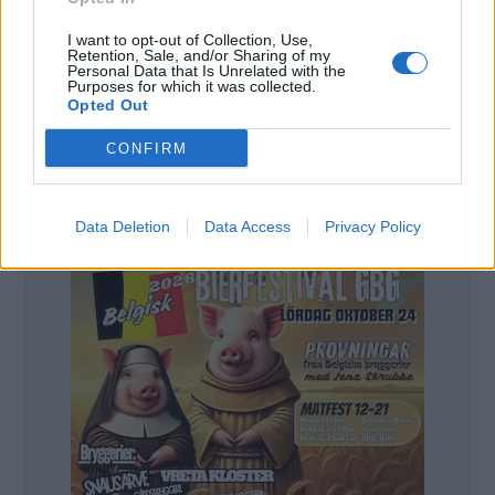
Tomas Danko vill fixa världens största "Folkets val".
Foto:
Ronny
I want to opt-out of Collection, Use,
Retention, Sale, and/or Sharing of my
Karlsson.
Personal Data that Is Unrelated with the
Purposes for which it was collected.
Opted Out
Tävlingsdelen på Stockholm Beer & Whisky
CONFIRM
Festival växer ännu mer. Nu vill Tomas Danko
anordna världens största ”Folkets val”.
Data Deletion
Data Access
Privacy Policy