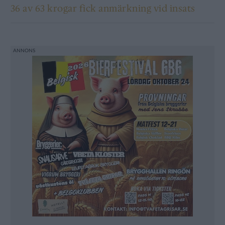
36 av 63 krogar fick anmärkning vid insats