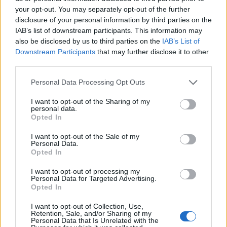
nya lokalen. Inom en månad ska det bryggas öl i lokalen och
your opt-out. You may separately opt-out of the further
resan dit har varit lärorik.
disclosure of your personal information by third parties on the
– Det är många olika detaljer som ska lösas, det är inte
IAB’s list of downstream participants. This information may
direkt plug and play när man ska ha ett sådant här bryggeri.
Det blir en del frågor man inte har svar på direkt, jag har ju
also be disclosed by us to third parties on the
IAB’s List of
inte gjort en sådan här satsning tidigare, säger Gustavsson.
Downstream Participants
that may further disclose it to other
third parties.
Personal Data Processing Opt Outs
I want to opt-out of the Sharing of my
personal data.
Opted In
I want to opt-out of the Sale of my
Personal Data.
Opted In
I want to opt-out of processing my
Personal Data for Targeted Advertising.
Opted In
I want to opt-out of Collection, Use,
Retention, Sale, and/or Sharing of my
Personal Data that Is Unrelated with the