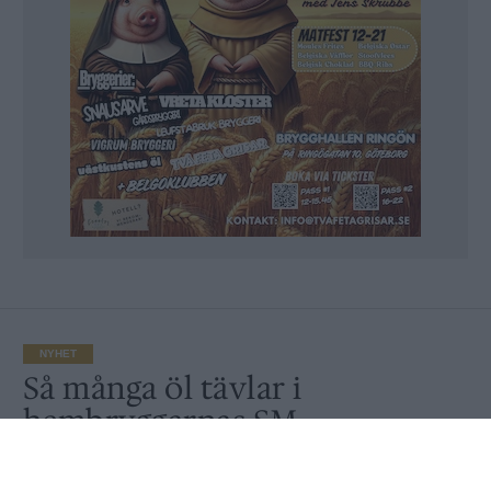
NYHET
Så många öl tävlar i
hembryggarnas SM
Av
Ronny Karlsson