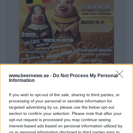
www.beernews.se -
Do Not Process My Personal
Information
Beernews berättade i början av året om Morgondagens
satsning och flytt till Göteborg. I en lokal på Hisingen har
If you wish to opt-out of the sale, sharing to third parties, or
det installerats ett bryggverk på 2000 liter och sex
processing of your personal or sensitive information for
jästankar på vardera 3000 liter.
targeted advertising by us, please use the below opt-out
Om det inte vore för en försenad ångpanna hade
bryggningen redan varit i gång.
section to confirm your selection. Please note that after your
– Vi flyttade in 1 februari och då skulle ångpannan ha varit
opt-out request is processed you may continue seeing
här. Jag är ganska rastlös och tycker att allt går långsamt nu,
interest-based ads based on personal information utilized by
säger Gustavsson.
Nu har i alla fall ångpannan anlänt och den installeras i den
us or personal information disclosed to third parties prior to