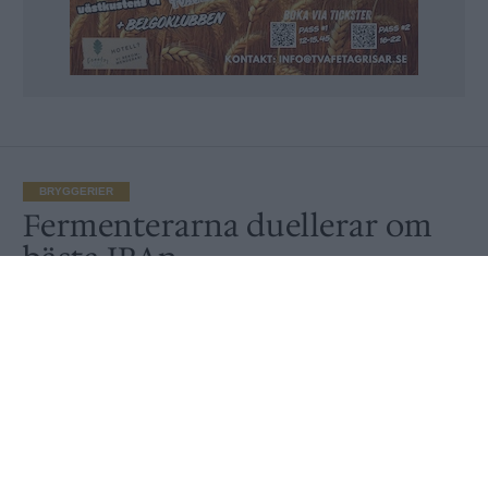
BRYGGERIER
Fermenterarna duellerar om
bästa IPAn
Publicerat
2021-02-10
BRYGGERIER