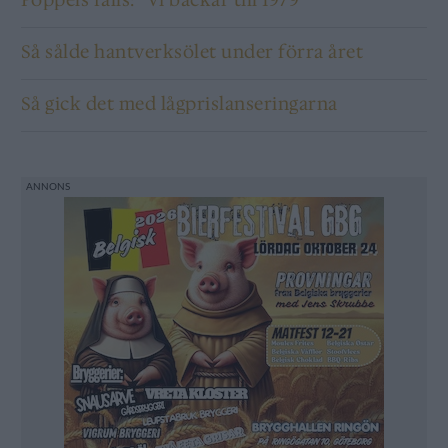
Poppels fälls: ”Vi backar till 1979”
Så sålde hantverksölet under förra året
Så gick det med lågprislanseringarna