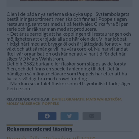
Ölen i de båda nya serierna ska dyka upp i Systembolagets
beställningssortiment, men ska och finnas i Poppels egen
restaurang, samt tas med ut på festivaler. Cirka fyra öl per
serie och år räknar man med att producera.
– Det är superroligt att ha kopplingen till restaurangen och
möjligheten att erbjuda alla de här ölen där. Vi har jobbat
riktigt hårt med att brygga öl och är jätteglada för att vi har
växt och att så många vill ha våra core-öl. Nu har vi landat
lite i vår organisation och känner att vi har tid för det här,
säger VD Mats Wahlström.
Det blir 3582 burkar eller flaskor som släpps av de första
ölen, och det finns en speciell anledning till det. Det är
nämligen så många delägare som Poppels har efter att ha
lyckats väldigt bra med crowd funding.
– Man kan se antalet flaskor som ett symboliskt tack, säger
Pettersson.
RELATERADE ARTIKLAR:
DANIEL GRANATH
,
MATS WAHLSTRÖM
,
MOLLY MÅSSBÄCK
,
POPPELS
Rekommenderad läsning