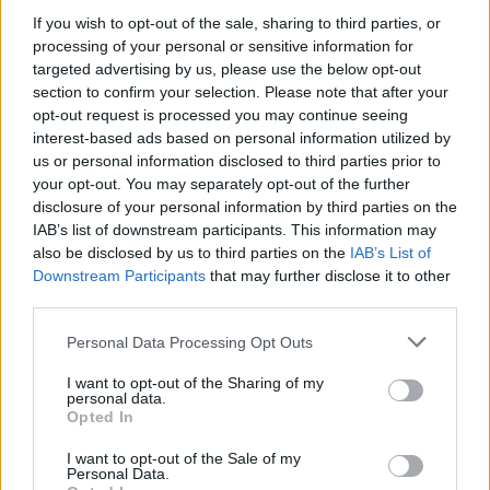
Passion Pale Ale.
If you wish to opt-out of the sale, sharing to third parties, or
Vid sidan av detta har man också haft en Projekt-serie, där
man bland annat haft insamling av vinbär en gång om året
processing of your personal or sensitive information for
till ett syrligt öl som blivit väldigt populärt.
targeted advertising by us, please use the below opt-out
Men nu lägger Projekt-serien ner och ersätts av Selection
section to confirm your selection. Please note that after your
och Experimental.
– Vi har alltid gillat att testa och experimentera, men
opt-out request is processed you may continue seeing
kanske tappade vi lite av den energi vi först kände internt
interest-based ads based on personal information utilized by
för den Projekt-serien och kanske hade den då gjort sitt
us or personal information disclosed to third parties prior to
jobb, säger marknadschefen Magnus Pettersson.
your opt-out. You may separately opt-out of the further
Med Selection och Experimental hoppas man nå ut till de
redan kunniga öldrickarna. I Selection-serien handlar det
disclosure of your personal information by third parties on the
ganska mycket om fatlagrade öl, men det kan också handlar
IAB’s list of downstream participants. This information may
om andra typer av lite mer exklusiva öl. I Experimental är
also be disclosed by us to third parties on the
IAB’s List of
sedan tanken att ta ut svängarna rejält och utforska vad öl
egentligen kan vara.
Downstream Participants
that may further disclose it to other
third parties.
Personal Data Processing Opt Outs
I want to opt-out of the Sharing of my
personal data.
Opted In
I want to opt-out of the Sale of my
Personal Data.