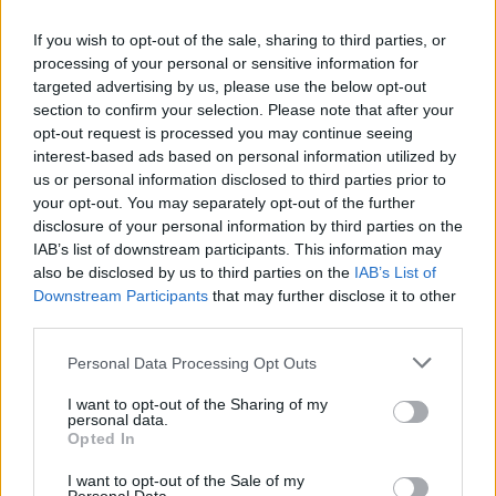
If you wish to opt-out of the sale, sharing to third parties, or
processing of your personal or sensitive information for
targeted advertising by us, please use the below opt-out
section to confirm your selection. Please note that after your
opt-out request is processed you may continue seeing
interest-based ads based on personal information utilized by
us or personal information disclosed to third parties prior to
your opt-out. You may separately opt-out of the further
disclosure of your personal information by third parties on the
IAB’s list of downstream participants. This information may
also be disclosed by us to third parties on the
IAB’s List of
Downstream Participants
that may further disclose it to other
third parties.
– Flytten av vårt bryggeri i Falkenberg samt
Personal Data Processing Opt Outs
öppningen av vår taproom The Zoo.
I want to opt-out of the Sharing of my
personal data.
2. Vad blir era största satsningar eller förändringar
Opted In
i verksamheten under 2020?
I want to opt-out of the Sale of my
– The Zoo går från taproom till restaurang med