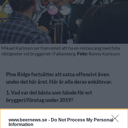
Mikael Karlsson ser fram emot att ha en restaurang med fulla
rättigheter vid bryggeriet i Falkenberg.
Foto:
Ronny Karlsson.
Pine Ridge fortsätter att satsa offensivt även
under det här året. Här är alla deras enkätsvar.
1. Vad var det bästa som hände för ert
bryggeri/företag under 2019?
www.beernews.se -
Do Not Process My Personal
Information