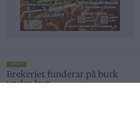
NYHET
Brekeriet funderar på burk
under året
Publicerat
2020-01-10
NYHET