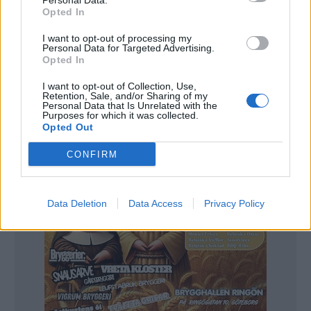
Personal Data.
fullständiga rättigheter.
Opted In
3. Hur mycket öl producerade ni 2019 och hur
I want to opt-out of processing my
Personal Data for Targeted Advertising.
mycket räknar ni med att producera under 2020?
Opted In
– Vi sålde 70 000 liter starköl. Vi hoppas på 100 000
I want to opt-out of Collection, Use,
liter under 2020.
Retention, Sale, and/or Sharing of my
Personal Data that Is Unrelated with the
Purposes for which it was collected.
Opted Out
CONFIRM
Data Deletion
Data Access
Privacy Policy