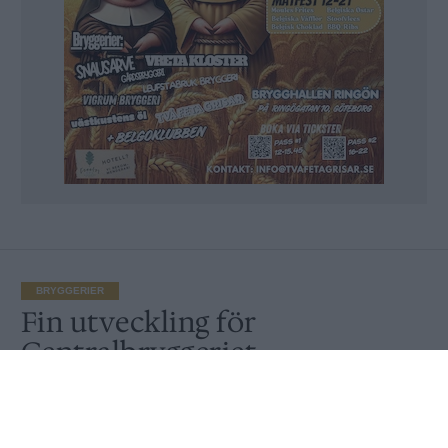
BRYGGERIER
Fin utveckling för
Centralbryggeriet
Publicerat
2017-05-30