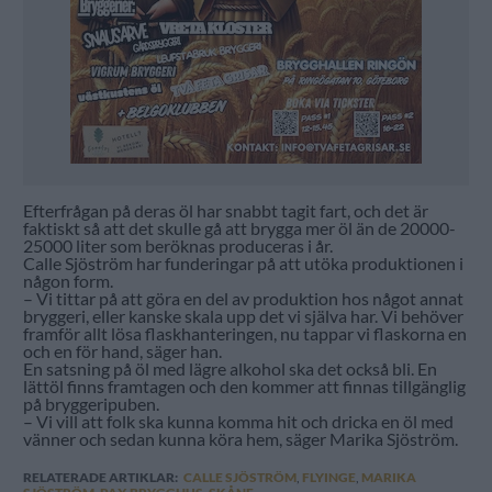
Efterfrågan på deras öl har snabbt tagit fart, och det är
faktiskt så att det skulle gå att brygga mer öl än de 20000-
25000 liter som beröknas produceras i år.
Calle Sjöström har funderingar på att utöka produktionen i
någon form.
– Vi tittar på att göra en del av produktion hos något annat
bryggeri, eller kanske skala upp det vi själva har. Vi behöver
framför allt lösa flaskhanteringen, nu tappar vi flaskorna en
och en för hand, säger han.
En satsning på öl med lägre alkohol ska det också bli. En
lättöl finns framtagen och den kommer att finnas tillgänglig
på bryggeripuben.
– Vi vill att folk ska kunna komma hit och dricka en öl med
vänner och sedan kunna köra hem, säger Marika Sjöström.
RELATERADE ARTIKLAR:
CALLE SJÖSTRÖM
,
FLYINGE
,
MARIKA