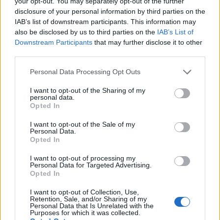
your opt-out. You may separately opt-out of the further
laboratorium i ett av rummen bredvid själva bryggeriet.
disclosure of your personal information by third parties on the
Inom kort ska det dessutom öppnas en bryggeripub. Ett
IAB’s list of downstream participants. This information may
första försök gjordes under påsken och då kom det 700
personer till bryggeriet på fyra dagar.
also be disclosed by us to third parties on the
IAB’s List of
Downstream Participants
that may further disclose it to other
third parties.
Personal Data Processing Opt Outs
I want to opt-out of the Sharing of my
personal data.
Opted In
I want to opt-out of the Sale of my
Personal Data.
Opted In
I want to opt-out of processing my
Personal Data for Targeted Advertising.
Opted In
I want to opt-out of Collection, Use,
Retention, Sale, and/or Sharing of my
Personal Data that Is Unrelated with the
Purposes for which it was collected.