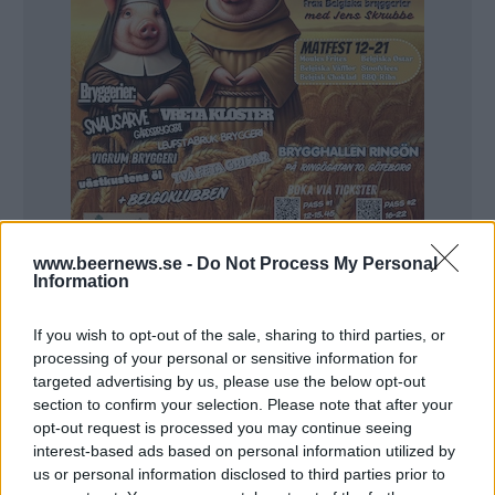
www.beernews.se -
Do Not Process My Personal
Information
Det nya bryggeriet är i full gång och snart öppnar en
bryggeripub. Men Pax Brygghus har fler planer för
framtiden.
If you wish to opt-out of the sale, sharing to third parties, or
Pax Brygghus i skånska Flyinge startade 2015 och då
processing of your personal or sensitive information for
bryggde Calle och Marika Sjöström på 18 kvadratmeter i
targeted advertising by us, please use the below opt-out
det egna hemmet. Numera har bryggeriet flyttat in i den
gamla ICA-butiken i Flyinge och utrymmena är betydligt
section to confirm your selection. Please note that after your
större.
opt-out request is processed you may continue seeing
– Det är förstås mycket smidigare med allting nu. Här har vi
interest-based ads based on personal information utilized by
utrymmen som gör saker och ting betydligt lättare, säger
Calle Sjöström.
us or personal information disclosed to third parties prior to
De har nu ett ordentligt lager och dessutom ett litet