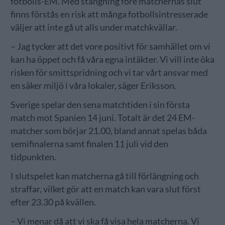
fotbolls-EM. Med stängning före matchernas slut
finns förstås en risk att många fotbollsintresserade
väljer att inte gå ut alls under matchkvällar.
– Jag tycker att det vore positivt för samhället om vi
kan ha öppet och få våra egna intäkter. Vi vill inte öka
risken för smittspridning och vi tar vårt ansvar med
en säker miljö i våra lokaler, säger Eriksson.
Sverige spelar den sena matchtiden i sin första
match mot Spanien 14 juni. Totalt är det 24 EM-
matcher som börjar 21.00, bland annat spelas båda
semifinalerna samt finalen 11 juli vid den
tidpunkten.
I slutspelet kan matcherna gå till förlängning och
straffar, vilket gör att en match kan vara slut först
efter 23.30 på kvällen.
– Vi menar då att vi ska få visa hela matcherna. Vi