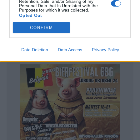
Retention, Sale, and/or Sharing of my
Personal Data that Is Unrelated with the
Purposes for which it was collected.
Opted Out
När krogarna tvingas stänga är det cirka 20
CONFIRM
minuter kvar av de sena fotbollsmatcherna i EM-
slutspelet. Men Linda Eriksson på O´Learys hoppas
fortfarande på att få visa hela matcherna.
Data Deletion
Data Access
Privacy Policy