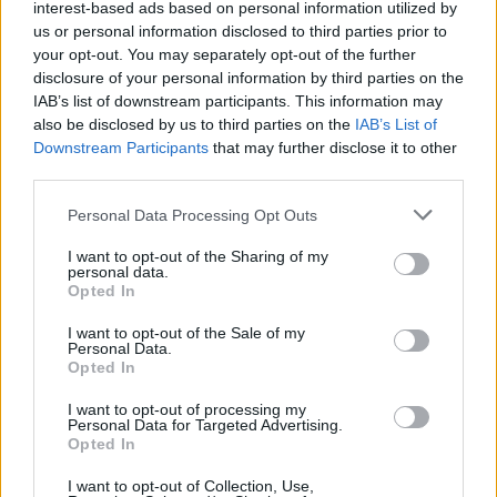
interest-based ads based on personal information utilized by
Av
Ronny Karlsson
us or personal information disclosed to third parties prior to
your opt-out. You may separately opt-out of the further
Publicerat
2021-06-07
disclosure of your personal information by third parties on the
IAB’s list of downstream participants. This information may
also be disclosed by us to third parties on the
IAB’s List of
NYHET
Downstream Participants
that may further disclose it to other
third parties.
Personal Data Processing Opt Outs
I want to opt-out of the Sharing of my
personal data.
Opted In
I want to opt-out of the Sale of my
Personal Data.
Opted In
I want to opt-out of processing my
Personal Data for Targeted Advertising.
Opted In
Linda Eriksson på O´Learys hoppas fortfarande på att kunna
visa hela matcherna från EM-slutspelet i fotboll.
Foto:
I want to opt-out of Collection, Use,
Pressbild/Montage.