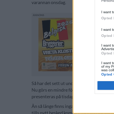
Persona
varannan onsdag.
I want t
Opted 
I want t
Opted 
I want 
Advertis
Opted 
I want t
of my P
was col
Opted 
Så har det sett ut under våren och föränd
Nu görs en mindre förändring inför hösten, 
presenteras på tisdagar.
Än så länge finns inga permanenta beslutför
tills nytt besked kommer. Det kan förstås 