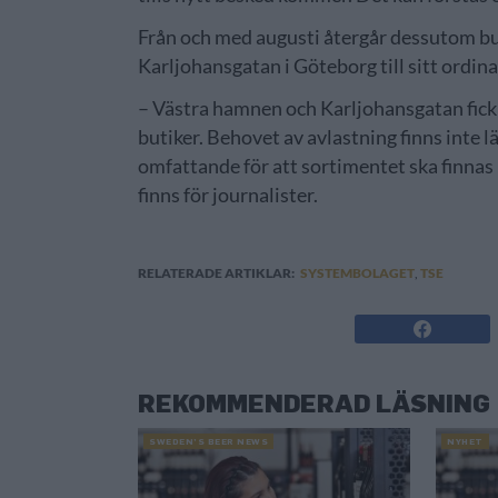
Från och med augusti återgår dessutom b
Karljohansgatan i Göteborg till sitt ordin
– Västra hamnen och Karljohansgatan fick t
butiker. Behovet av avlastning finns inte lä
omfattande för att sortimentet ska finnas 
finns för journalister.
RELATERADE ARTIKLAR:
SYSTEMBOLAGET
,
TSE
REKOMMENDERAD LÄSNING
SWEDEN’S BEER NEWS
NYHET