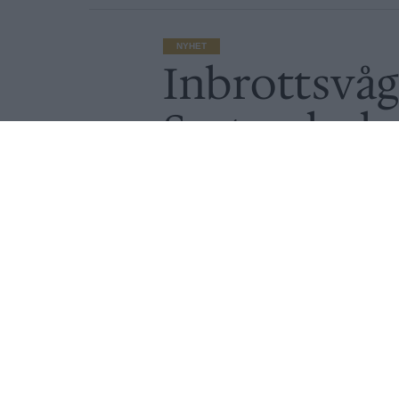
NYHET
Inbrottsvå
Systembola
Av
Ronny Karlsson
Publicerat
2020-07-21
NYHET