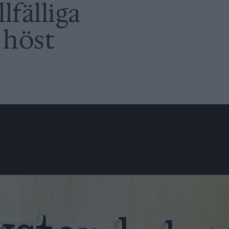
lfälliga
 höst