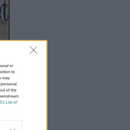
sonal or
ection to
ou may
 personal
out of the
 downstream
B’s List of