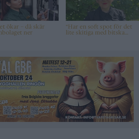
et ökar – då skär
“Har en soft spot för det
mbolaget ner
lite skitiga med bitska
syror”