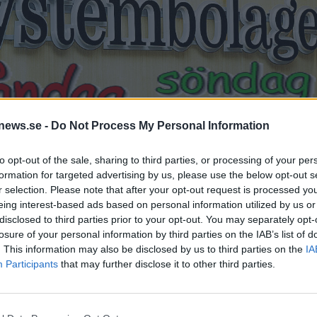
news.se -
Do Not Process My Personal Information
to opt-out of the sale, sharing to third parties, or processing of your per
formation for targeted advertising by us, please use the below opt-out s
r selection. Please note that after your opt-out request is processed y
lfälliga ölnyheter under hösten.
Foto:
Montage/Systembolaget.
eing interest-based ads based on personal information utilized by us or
disclosed to third parties prior to your opt-out. You may separately opt-
losure of your personal information by third parties on the IAB’s list of
 prova de nya tillfälliga ölen på Systembolaget under
. This information may also be disclosed by us to third parties on the
IA
n är över vet ingen idag.
Participants
that may further disclose it to other third parties.
om upplägget för de tillfälliga nyheterna. Nyhetssläpp
jade ölen att komma ut på hyllorna varje tisdag och