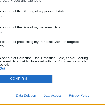
l Data Processing Opt Outs
o opt-out of the Sharing of my personal data.
In
o opt-out of the Sale of my Personal Data.
In
to opt-out of processing my Personal Data for Targeted
ing.
In
o opt-out of Collection, Use, Retention, Sale, and/or Sharing
ersonal Data that Is Unrelated with the Purposes for which it
lected.
Out
ringen har mötte med både positiva och negativa reaktioner
CONFIRM
då onsdagar tas bort och alla tillfälliga ölnyheter ska
Data Deletion
Data Access
Privacy Policy
 de tillfälliga nyheterna utan tisdagar är det som gäller
också bli aktuellt att göra den här förändringen permanent