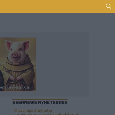
BEERNEWS NYHETSBREV
Missa inga ölnyheter
– prenumerera på vårt nyhetsbrev!