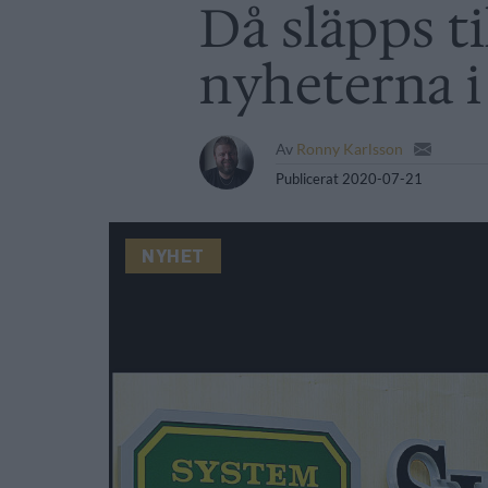
Då släpps til
nyheterna i
Av
Ronny Karlsson
Publicerat
2020-07-21
NYHET