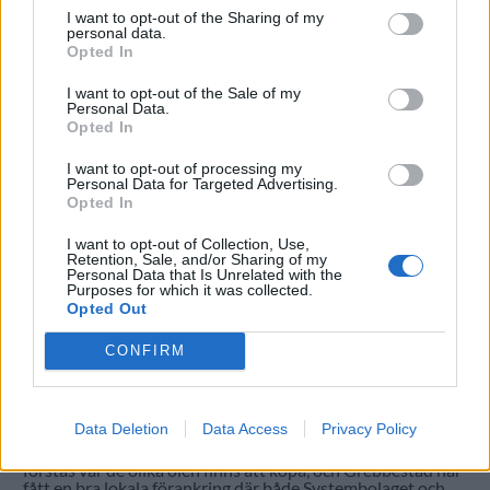
I want to opt-out of the Sharing of my
personal data.
Opted In
I want to opt-out of the Sale of my
Personal Data.
Opted In
I want to opt-out of processing my
Personal Data for Targeted Advertising.
Opted In
I want to opt-out of Collection, Use,
Retention, Sale, and/or Sharing of my
Personal Data that Is Unrelated with the
Purposes for which it was collected.
Ölets Dag är i full gång. I Grebbestad passade
Opted Out
semesterlediga gäster på att besöka det lokala
bryggeriet för en rundvandring.
Ölets Dag genomförs för sjätte året och cirka 25 olika
CONFIRM
bryggerier genomför evenemang. Hos Grebbestad var det
rundvandringar varje halvtimma.
– Det är bra med folk för att vara så tidigt, det kommer nog
mer när folk vaknat till, sade bryggaren Johan Hansson.
Data Deletion
Data Access
Privacy Policy
De nyfikna besökarna fick en rundvandring där de fick
insikt i hela processen kring ölbryggning. En vanlig fråga var
förstås var de olika ölen finns att köpa, och Grebbestad har
fått en bra lokala förankring där både Systembolaget och