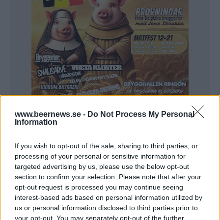
www.beernews.se -
Do Not Process My Personal
Information
If you wish to opt-out of the sale, sharing to third parties, or
processing of your personal or sensitive information for
targeted advertising by us, please use the below opt-out
section to confirm your selection. Please note that after your
ALLMÄNT
opt-out request is processed you may continue seeing
Världsrekord målet för
interest-based ads based on personal information utilized by
Poppels provning
us or personal information disclosed to third parties prior to
your opt-out. You may separately opt-out of the further