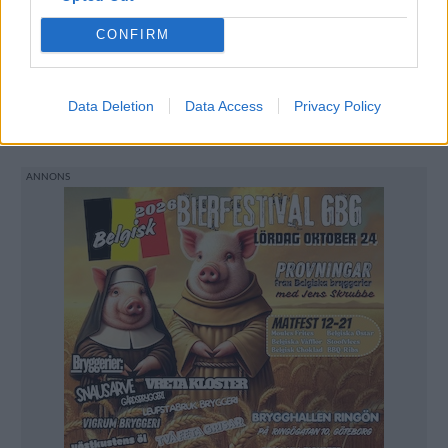
CONFIRM
Poppels siktar mot världsrekordet för antal
deltagare i en ölprovning. Bishops Arms fixar
provning direkt från USA. Satsningen på digitala
Data Deletion
Data Access
Privacy Policy
ölevenemang blir allt fler.