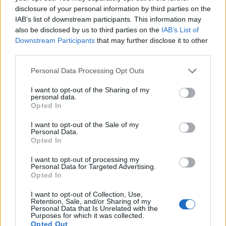
disclosure of your personal information by third parties on the
Av
Ronny Karlsson
IAB’s list of downstream participants. This information may
Publicerat
2020-06-24
also be disclosed by us to third parties on the
IAB’s List of
Downstream Participants
that may further disclose it to other
third parties.
ALLMÄNT
Personal Data Processing Opt Outs
I want to opt-out of the Sharing of my
personal data.
Opted In
I want to opt-out of the Sale of my
Personal Data.
Opted In
I want to opt-out of processing my
Personal Data for Targeted Advertising.
Opted In
I want to opt-out of Collection, Use,
Retention, Sale, and/or Sharing of my
Poppels hoppas på rekordmånga deltagare vid sin digitala
Personal Data that Is Unrelated with the
Purposes for which it was collected.
provning.
Foto:
Poppels.
Opted Out