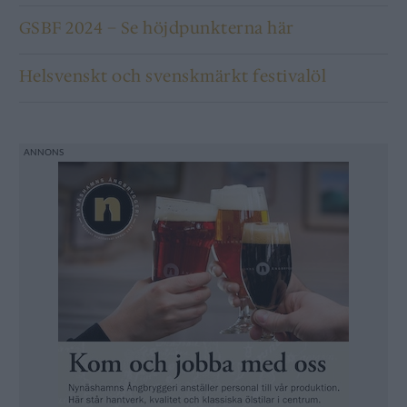
GSBF 2024 – Se höjdpunkterna här
Helsvenskt och svenskmärkt festivalöl