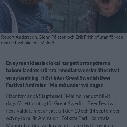
Robert Andersson, Glenn Pålsson och Erik Frithiof utan för den
nya festivallokalen i Malmö.
En ny men klassisk lokal har gett arrangörerna
bakom landets största renodlat svenska ölfestival
en nytändning. I höst intar Great Swedish Beer
Festival Amiralen i Malmö under två dagar.
Efter fem år på Slagthuset i Malmö har det blivit
dags för ett omtag för Great Swedish Beer Festival.
Festivaldatumet är satt till den 13 och 14 september
och ny lokal är Amiralen i Folkets Park i centrala
Malmö. Den klassiska eventlokalen bytte nyligen