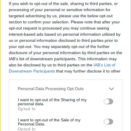
If you wish to opt-out of the sale, sharing to third parties, or
innebär att man drar ner på antalet utställande
processing of your personal or sensitive information for
bryggerier, från 100, till mellan 60 och 70 stycken.
targeted advertising by us, please use the below opt-out
section to confirm your selection. Please note that after your
– Som alltid är det vi i arrangörsgruppen som väljer
opt-out request is processed you may continue seeing
ut vilka bryggerier som blir inbjudna, vi har inte
interest-based ads based on personal information utilized by
us or personal information disclosed to third parties prior to
direkt någon anmälningsfunktion. Vi vill främst ha
your opt-out. You may separately opt-out of the further
en bra geografisk spridning över hela Sverige, vi vill
disclosure of your personal information by third parties on the
erbjuda en hög kvalitet på ölen och vi vill gärna att de
IAB’s list of downstream participants. This information may
som representerar bryggerierna på plats är fina och
also be disclosed by us to third parties on the
IAB’s List of
Downstream Participants
that may further disclose it to other
trevliga människor som gör gästens upplevelse till
third parties.
något extra. Det är våra kriterier, lite slarvigt
sammanfattade, säger Erik Frithiof.
Personal Data Processing Opt Outs
I want to opt-out of the Sharing of my
personal data.
Opted In
I want to opt-out of the Sale of my
Personal Data.
Opted In