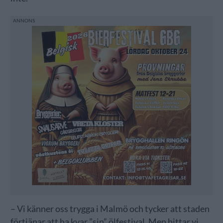
– Vi känner oss trygga i Malmö och tycker att staden
förtjänar att ha kvar ”sin” ölfestival. Men hittar vi