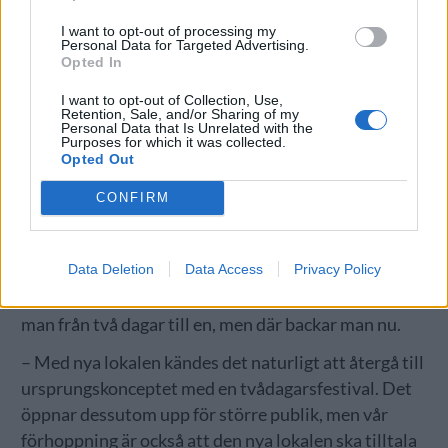
I want to opt-out of processing my
Personal Data for Targeted Advertising.
Opted In
I want to opt-out of Collection, Use,
Retention, Sale, and/or Sharing of my
Personal Data that Is Unrelated with the
Purposes for which it was collected.
Opted Out
CONFIRM
Data Deletion
Data Access
Privacy Policy
Totalt hoppas man på att kunna locka 3 600
besökare till tre pass under två dagar. Förra året gick
man från två dagar till en, men där backar man nu.
– Med nya lokalen kändes det naturligt att återgå till
ursprungskonceptet med en tvådagarsfestival. Det
öppnar dessutom upp för större publik, men vår
förhoppning är också att den nya lokalen ska tilltala