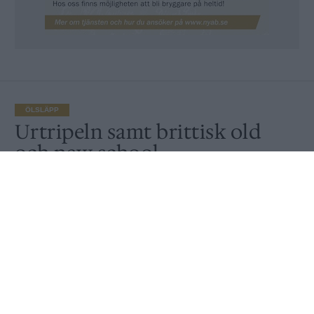
ÖLSLÄPP
Urtripeln samt brittisk old
och new school
Av
Fredrik Berggren
Publicerat
2024-03-21
ÖLSLÄPP