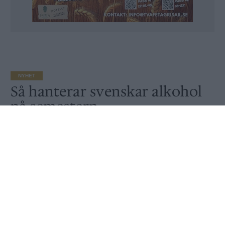
NYHET
Så hanterar svenskar alkohol
på semestern
Av
Ronny Karlsson
Publicerat
2021-07-16
NYHET