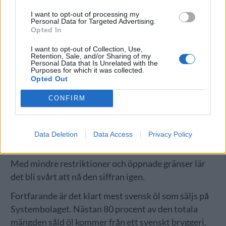
I want to opt-out of processing my
Personal Data for Targeted Advertising.
Opted In
I want to opt-out of Collection, Use,
Retention, Sale, and/or Sharing of my
Personal Data that Is Unrelated with the
Purposes for which it was collected.
Opted Out
CONFIRM
Data Deletion
Data Access
Privacy Policy
Med mindre restriktioner och öppnade gränser lär
det bli svårt att nå den siffran igen.
Fortfarande är det klart mest svensk öl som säljs på
Systembolaget. Nästan 80 procent av den totala
mängden såld öl kommer från ett svenskt bryggeri.