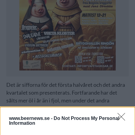
Det är sifforna för det första halvåret och det andra
kvartalet som presenterats. Fortfarande har det
sålts mer öl i år än i fjol, men under det andra
kvartalet låg försäljningen ungefär på samma nivå
som i fjol.
www.beernews.se -
Do Not Process My Personal
Information
Under andra kvartalet i år såldes det 83,7 miljoner