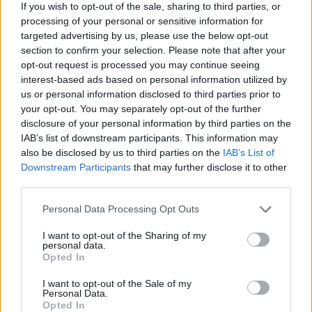
liter öl och motsvarande siffra i fjol låg på 84,9
If you wish to opt-out of the sale, sharing to third parties, or
miljoner liter öl.
processing of your personal or sensitive information for
targeted advertising by us, please use the below opt-out
En stor anledning till det är förstås att det andra
section to confirm your selection. Please note that after your
kvartalet är det första som mäts mot siffror som
opt-out request is processed you may continue seeing
interest-based ads based on personal information utilized by
även i fjol påverkades av pandemin.
us or personal information disclosed to third parties prior to
Men tack vare den starka ökningen under det första
your opt-out. You may separately opt-out of the further
disclosure of your personal information by third parties on the
kvartalet ligger Systembolaget fortfarande på en
IAB’s list of downstream participants. This information may
rekordnivå. Det har aldrig tidigare sålts på mycket öl
also be disclosed by us to third parties on the
IAB’s List of
under de första sex månaderna som det har i år.
Downstream Participants
that may further disclose it to other
third parties.
147,1 miljoner sålda liter öl innebär en ökning mot i
fjol med 5,1 procent. I fjol sålde Systembolaget
Personal Data Processing Opt Outs
totalt 293,9 miljoner liter öl, och det var en ökning
I want to opt-out of the Sharing of my
med 30 miljoner liter på ett år.
personal data.
Opted In
I want to opt-out of the Sale of my
Personal Data.
Opted In