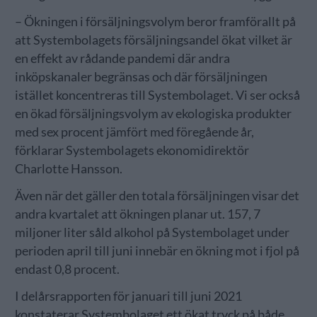
– Ökningen i försäljningsvolym beror framförallt på
att Systembolagets försäljningsandel ökat vilket är
en effekt av rådande pandemi där andra
inköpskanaler begränsas och där försäljningen
istället koncentreras till Systembolaget. Vi ser också
en ökad försäljningsvolym av ekologiska produkter
med sex procent jämfört med föregående år,
förklarar Systembolagets ekonomidirektör
Charlotte Hansson.
Även när det gäller den totala försäljningen visar det
andra kvartalet att ökningen planar ut. 157, 7
miljoner liter såld alkohol på Systembolaget under
perioden april till juni innebär en ökning mot i fjol på
endast 0,8 procent.
I delårsrapporten för januari till juni 2021
konstaterar Systembolaget ett ökat tryck på både