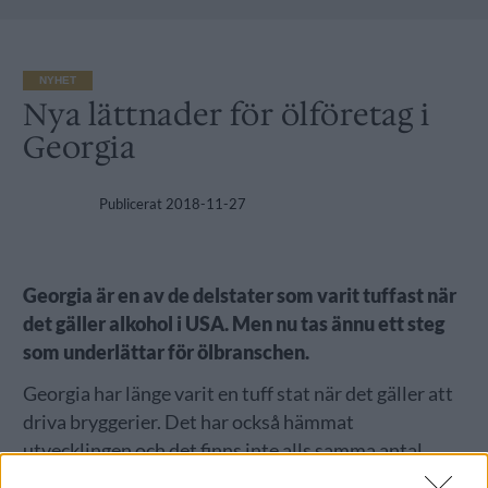
NYHET
Nya lättnader för ölföretag i
Georgia
Publicerat
2018-11-27
Georgia är en av de delstater som varit tuffast när
det gäller alkohol i USA. Men nu tas ännu ett steg
som underlättar för ölbranschen.
Georgia har länge varit en tuff stat när det gäller att
driva bryggerier. Det har också hämmat
utvecklingen och det finns inte alls samma antal
bryggerier där som i till exempel Kalifornien eller