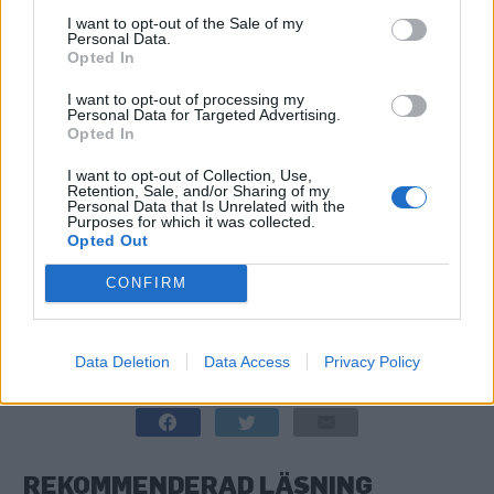
underlättar för ölbranschen. Så sent som i fjol blev
I want to opt-out of the Sale of my
Personal Data.
det tillåtet för bryggerier att sälja öl direkt till
Opted In
konsumenter, och nu kommer ännu en lagändring,
I want to opt-out of processing my
som går under smeknamnet ”Brunch Bill”.
Personal Data for Targeted Advertising.
Opted In
De allra flesta städerna står nämligen bakom
förslaget att tillåta alkoholförsäljning tidigare på
I want to opt-out of Collection, Use,
Retention, Sale, and/or Sharing of my
söndagar. Nu får man sälja öl från klockan 11 på
Personal Data that Is Unrelated with the
Purposes for which it was collected.
söndagar, i stället för 12.30 som tidigare. En
Opted Out
marginell skillnad kan tyckas, men personerna
CONFIRM
bakom förslaget tror att det hela ska leda till nya
jobb och ökade skatteintäkter.
Data Deletion
Data Access
Privacy Policy
RELATERADE ARTIKLAR:
GEORGIA
,
USA
REKOMMENDERAD LÄSNING