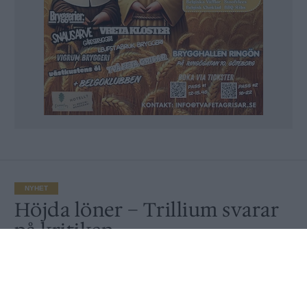
NYHET
Höjda löner – Trillium svarar
på kritiken
Av
Ronny Karlsson
Publicerat
2018-11-27