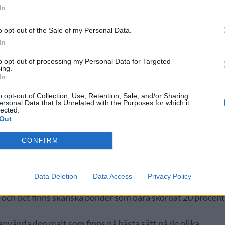
In
o opt-out of the Sale of my Personal Data.
In
to opt-out of processing my Personal Data for Targeted
ing.
In
o opt-out of Collection, Use, Retention, Sale, and/or Sharing
Andreas Forsberg sköter fortfarande försäljningen och vi ha
ersonal Data that Is Unrelated with the Purposes for which it
lected.
ikut. Sedn har vi precis också anställt en ansvarig för
Out
 ansvaret lite på bryggeriet, säger Eriksson.
CONFIRM
 Sverige via ett uppköp av Svenska Malt för ett antal år
Sverige, Polen och Danmark.
it tufft för såväl odlare som producenter av malt. Den torra
Data Deletion
Data Access
Privacy Policy
lt som ändå fanns ofta hållit en lägre kvalitet.
 och det finns skånska bönder som bara skördat 20 procen
använda den malt som finns på bästa sätt på de olika