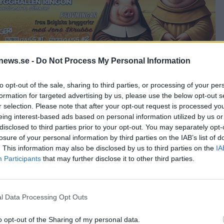
news.se -
Do Not Process My Personal Information
to opt-out of the sale, sharing to third parties, or processing of your per
 på att jobba med försäljning och kvalitet hos Viking Malt.
formation for targeted advertising by us, please use the below opt-out s
jag även jobba med processutveckling hos bryggerier, och ja
r selection. Please note that after your opt-out request is processed y
eing interest-based ads based on personal information utilized by us or
 säger Eriksson.
disclosed to third parties prior to your opt-out. You may separately opt-
nska hantverksbryggerier.
losure of your personal information by third parties on the IAB’s list of
. This information may also be disclosed by us to third parties on the
IA
gen vara på Halmstad Brygghus, där han fortfarande är en a
Participants
that may further disclose it to other third parties.
törsta delen att handla om strategier och receptskapande.
l Data Processing Opt Outs
o opt-out of the Sharing of my personal data.