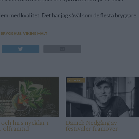
lem med kvalitet. Det har jag såväl som de flesta bryggare
 BRYGGHUS
,
VIKING MALT
ALLMÄNT
och hirs nycklar i
Daniel: Nedgång av
r ölframtid
festivaler framöver