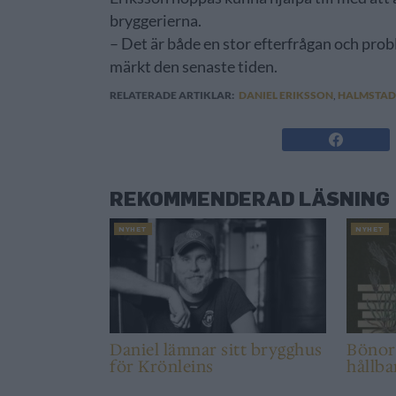
bryggerierna.
– Det är både en stor efterfrågan och prob
märkt den senaste tiden.
RELATERADE ARTIKLAR:
DANIEL ERIKSSON
,
HALMSTAD
REKOMMENDERAD LÄSNING
NYHET
NYHET
Daniel lämnar sitt brygghus
Bönor 
för Krönleins
hållba