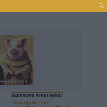
BEERNEWS NYHETSBREV
Missa inga ölnyheter
– prenumerera på vårt nyhetsbrev!