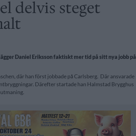
l delvis steget
malt
ägger Daniel Eriksson faktiskt mer tid på sitt nya jobb p
anschen, där han först jobbade på Carlsberg. Där ansvarade
mentbryggningar. Därefter startade han Halmstad Brygghus
y utmaning.