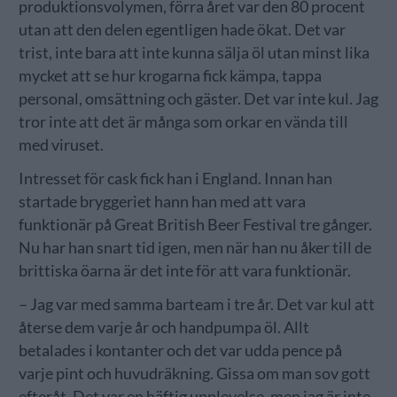
produktionsvolymen, förra året var den 80 procent
utan att den delen egentligen hade ökat. Det var
trist, inte bara att inte kunna sälja öl utan minst lika
mycket att se hur krogarna fick kämpa, tappa
personal, omsättning och gäster. Det var inte kul. Jag
tror inte att det är många som orkar en vända till
med viruset.
Intresset för cask fick han i England. Innan han
startade bryggeriet hann han med att vara
funktionär på Great British Beer Festival tre gånger.
Nu har han snart tid igen, men när han nu åker till de
brittiska öarna är det inte för att vara funktionär.
– Jag var med samma barteam i tre år. Det var kul att
återse dem varje år och handpumpa öl. Allt
betalades i kontanter och det var udda pence på
varje pint och huvudräkning. Gissa om man sov gott
efteråt. Det var en häftig upplevelse, men jag är inte