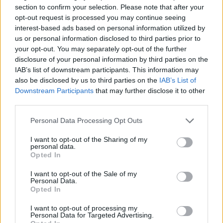
köper ett fat – men inte den här veckan. All öl som jag
section to confirm your selection. Please note that after your
opt-out request is processed you may continue seeing
sålt har jag sålt för att folk tagit kontakt med mig.
interest-based ads based on personal information utilized by
Det är ett väldigt trevligt sätt att få jobba: att inte
us or personal information disclosed to third parties prior to
behöva jaga utan att bli jagad i stället.
your opt-out. You may separately opt-out of the further
disclosure of your personal information by third parties on the
IAB’s list of downstream participants. This information may
also be disclosed by us to third parties on the
IAB’s List of
Downstream Participants
that may further disclose it to other
third parties.
Personal Data Processing Opt Outs
I want to opt-out of the Sharing of my
personal data.
Opted In
I want to opt-out of the Sale of my
Personal Data.
Opted In
I want to opt-out of processing my
Personal Data for Targeted Advertising.