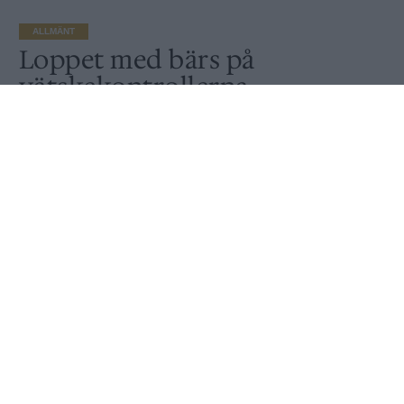
ALLMÄNT
Loppet med bärs på
vätskekontrollerna
Av
Peter Lindh
Publicerat
2022-05-25
ALLMÄNT