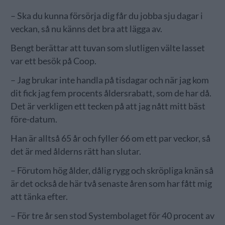
– Ska du kunna försörja dig får du jobba sju dagar i
veckan, så nu känns det bra att lägga av.
Bengt berättar att tuvan som slutligen välte lasset
var ett besök på Coop.
– Jag brukar inte handla på tisdagar och när jag kom
dit fick jag fem procents åldersrabatt, som de har då.
Det är verkligen ett tecken på att jag nått mitt bäst
före-datum.
Han är alltså 65 år och fyller 66 om ett par veckor, så
det är med ålderns rätt han slutar.
– Förutom hög ålder, dålig rygg och skröpliga knän så
är det också de här två senaste åren som har fått mig
att tänka efter.
– För tre år sen stod Systembolaget för 40 procent av