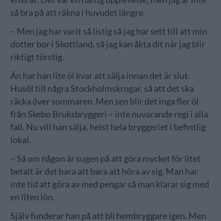
så bra på att räkna i huvudet längre.
– Men jag har varit så listig så jag har sett till att min
dotter bor i Skottland, så jag kan åkta dit när jag blir
riktigt törstig.
Än har han lite öl kvar att sälja innan det är slut.
Husöl till några Stockholmskrogar, så att det ska
räcka över sommaren. Men sen blir det inga fler öl
från Skebo Bruksbryggeri – inte nuvarande regi i alla
fall. Nu vill han sälja, helst hela bryggeriet i befintlig
lokal.
– Så om någon är sugen på att göra mycket för litet
betalt är det bara att bara att höra av sig. Man har
inte tid att göra av med pengar så man klarar sig med
en liten lön.
Själv funderar han på att bli hembryggare igen. Men