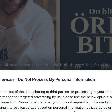
erättar att samarbetet med Närke Kulturbryggeri har gått så bra,
news.se -
Do Not Process My Personal Information
har blivit en framgång. Nu utvecklas samarbetet mellan
to opt-out of the sale, sharing to third parties, or processing of your per
formation for targeted advertising by us, please use the below opt-out s
marbetet
, som då innebar att Oppigårds säljer ölet Örebro
r selection. Please note that after your opt-out request is processed y
eing interest-based ads based on personal information utilized by us or