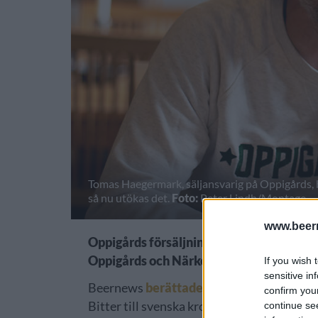
Tomas Haegermark, säljansvarig på Oppigårds, b
så nu utökas det.
Foto:
Peter Lindh/Montage
www.beer
Oppigårds försäljning av Örebro Bitter 
Oppigårds och Närke Kulturbryggeri.
If you wish 
sensitive in
Beernews
berättade tidigare i år om sa
confirm you
Bitter till svenska krogar.
continue se