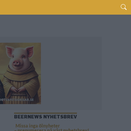
BEERNEWS NYHETSBREV
Missa inga ölnyheter
– prenumerera på vårt nyhetsbrev!