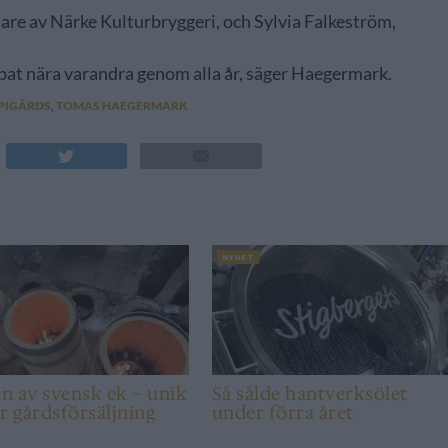
are av Närke Kulturbryggeri, och Sylvia Falkeström,
obbat nära varandra genom alla år, säger Haegermark.
PIGÅRDS
,
TOMAS HAEGERMARK
NYHET
n av svensk ek – unik
Så sålde hantverksölet
r gårdsförsäljning
under förra året