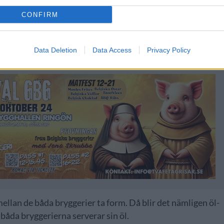
CONFIRM
ill inte ta på oss för mycket. Men det här har fungerat bra
larar av. Det viktiga är att vi kan leverera så fräsch öl som
Data Deletion
Data Access
Privacy Policy
ellan de båda bryggerier ta form. Då blir det nämligen öl-
 båda bryggerierna serverar sin öl.