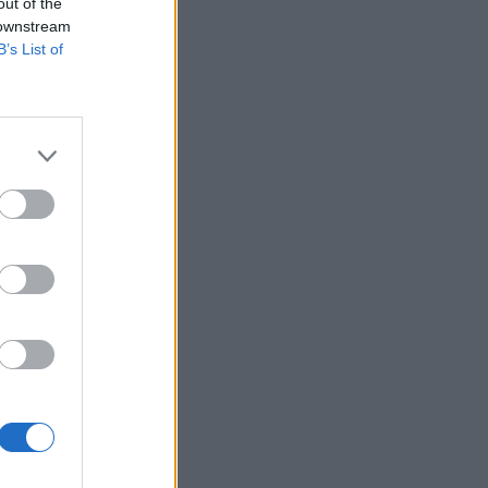
out of the
 downstream
B’s List of