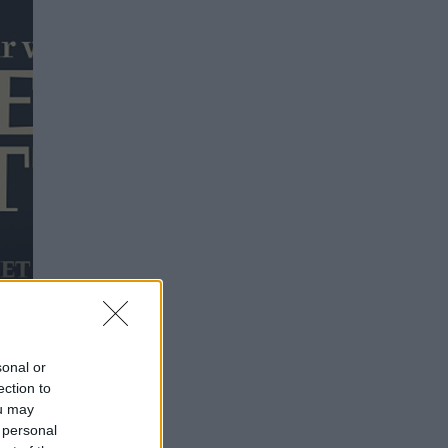
sonal or
ection to
ou may
 personal