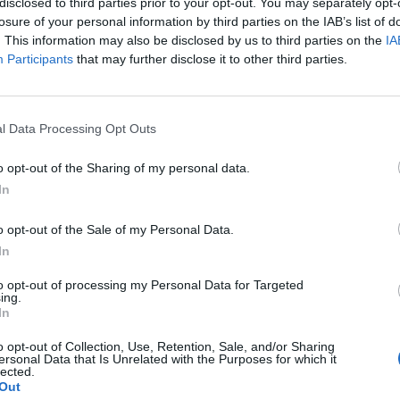
disclosed to third parties prior to your opt-out. You may separately opt-
losure of your personal information by third parties on the IAB’s list of
. This information may also be disclosed by us to third parties on the
IA
Participants
that may further disclose it to other third parties.
l Data Processing Opt Outs
o opt-out of the Sharing of my personal data.
In
o opt-out of the Sale of my Personal Data.
In
 fart på det ölet, säger Tomas Haegermark, säljansvarig på
to opt-out of processing my Personal Data for Targeted
ing.
In
ainbow Warrior ska nämligen tas in i samarbetet.
o opt-out of Collection, Use, Retention, Sale, and/or Sharing
a Zeeland. Ölet är en hyllning till Greenpeace-båten som
ersonal Data that Is Unrelated with the Purposes for which it
lla människors lika värde, säger Haegermark.
lected.
Out
er Närke Kulturbryggeri att sköta, men krogsamarbetet