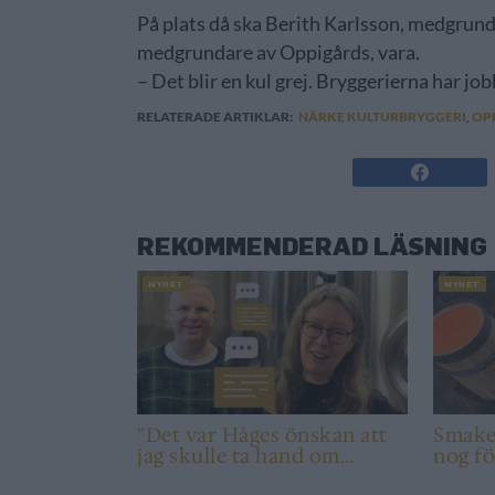
På plats då ska Berith Karlsson, medgrund
medgrundare av Oppigårds, vara.
– Det blir en kul grej. Bryggerierna har j
RELATERADE ARTIKLAR:
NÄRKE KULTURBRYGGERI
,
OP
REKOMMENDERAD LÄSNING
NYHET
NYHET
”Det var Håges önskan att
Smake
jag skulle ta hand om
nog fö
bryggeriet”