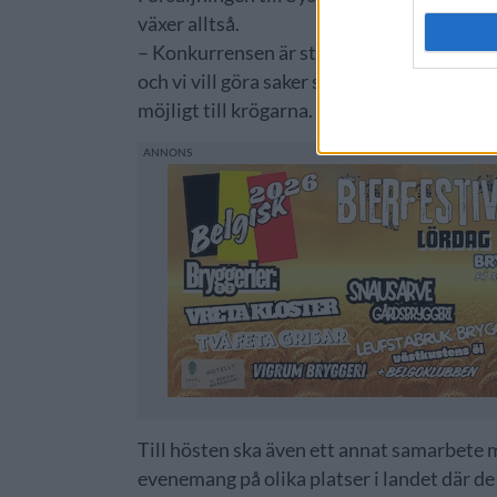
växer alltså.
– Konkurrensen är stenhård därute och vi v
och vi vill göra saker som vi känner att vi k
möjligt till krögarna.
Till hösten ska även ett annat samarbete m
evenemang på olika platser i landet där de