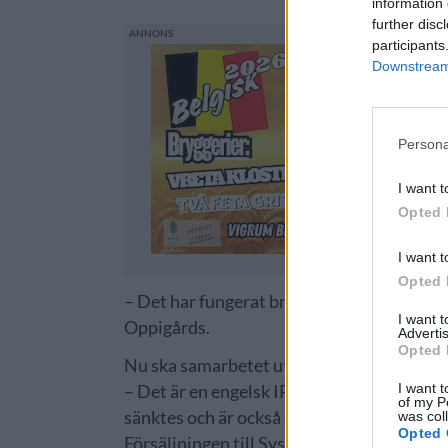
information 
further disc
participants
Downstream 
Persona
I want t
Opted 
I want t
Opted 
– Det har fungerat bra och vi har haft bra
I want 
Oppigårds.
Advertis
Opted 
Nu ska samarbetet utvecklas. Även ölet R
I want t
– Det är en engelsk IPA med humle från Ny
of my P
sänktes och är också ett öl som står för a
was col
Opted 
Försäljningen till Systembolaget fortsätt