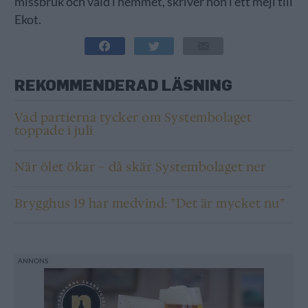
missbruk och våld i hemmet, skriver hon i ett mejl till
Ekot.
REKOMMENDERAD LÄSNING
Vad partierna tycker om Systembolaget
toppade i juli
När ölet ökar – då skär Systembolaget ner
Brygghus 19 har medvind: ”Det är mycket nu”