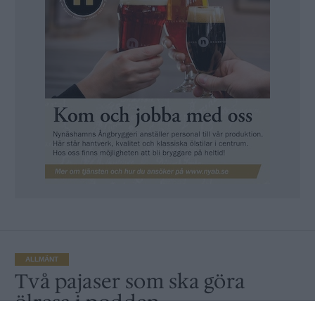
ALLMÄNT
Två pajaser som ska göra
ölresa i podden