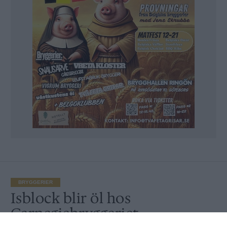
BRYGGERIER
Isblock blir öl hos
Carnegiebryggeriet