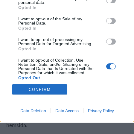
personal data.
– Tanken var att det skulle gå fortare att hitta en ny
Opted In
lokal. Men sådant här tar nästan alltid längre tid än
I want to opt-out of the Sale of my
man tänkt sig. Det kändes självklart för Mikkeller att
Personal Data.
Opted In
satsa här, säger Josefine Olsson på Brill.
I want to opt-out of processing my
Brill har funnits med lite grann i projektet och bland
Personal Data for Targeted Advertising.
annat hjälpt Mikkeller i jakten på en ny lokal. Nu är
Opted In
ombyggnationen av lokalen i full gång men det är för
I want to opt-out of Collection, Use,
tidigt att prata om något öppningsdatum.
Retention, Sale, and/or Sharing of my
Personal Data that Is Unrelated with the
Purposes for which it was collected.
– Det ska vara i gång under våren, men jag vågar inte
Opted Out
säga något datum, säger Olsson.
CONFIRM
Konceptet kommer att påminna om övriga
Mikkeller-barer runt om i världen med en hel del öl
från Danmark, men också en del gästkranar. I går
Data Deletion
Data Access
Privacy Policy
började Mikkeller att söka efter folk till baren på sin
hemsida.