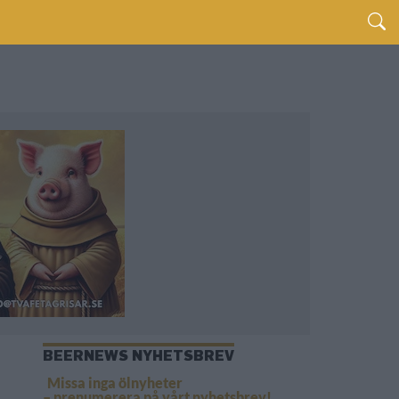
BEERNEWS NYHETSBREV
Missa inga ölnyheter
– prenumerera på vårt nyhetsbrev!