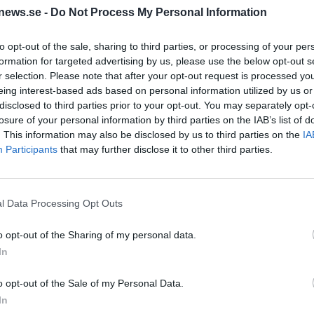
news.se -
Do Not Process My Personal Information
bundet och till en början var bottenvåningen inte öppen för
to opt-out of the sale, sharing to third parties, or processing of your per
formation for targeted advertising by us, please use the below opt-out s
r selection. Please note that after your opt-out request is processed y
ag andas hela stället europeisk mat-, krog- och ölkultur p
eing interest-based ads based on personal information utilized by us or
detta ett mecka för alla som älskar belgiska brygder. Faktu
disclosed to third parties prior to your opt-out. You may separately opt-
losure of your personal information by third parties on the IAB’s list of
 Belgien med samma imponerande bredd på utbudet – här finn
. This information may also be disclosed by us to third parties on the
IA
er och hörn av ”ölets Disneyland”.
Participants
that may further disclose it to other third parties.
l Data Processing Opt Outs
o opt-out of the Sharing of my personal data.
In
o opt-out of the Sale of my Personal Data.
In