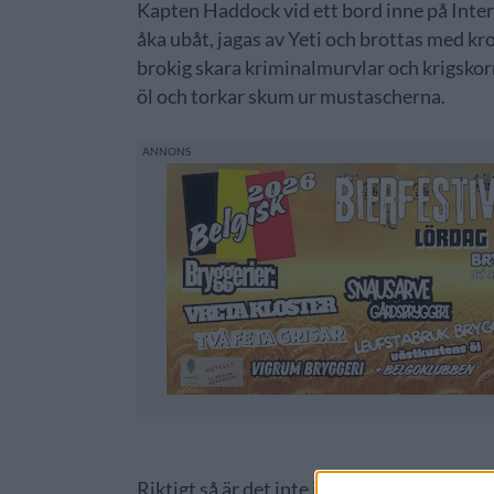
Kapten Haddock vid ett bord inne på Intern
åka ubåt, jagas av Yeti och brottas med kr
brokig skara kriminalmurvlar och krigsko
öl och torkar skum ur mustascherna.
Riktigt så är det inte i verkligheten. Men k