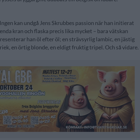
 Ingen kan undgå Jens Skrubbes passion när han initierat
renda kran och flaska precis lika mycket – bara vätskan
senterar han öl efter öl; en strävsyrlig lambic, en jästig
iek, en örtig blonde, en eldigt fruktig tripel. Och så vidare.