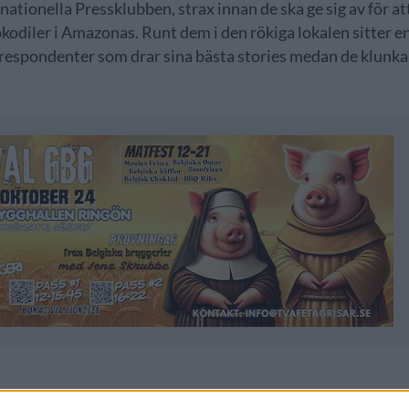
ationella Pressklubben, strax innan de ska ge sig av för at
okodiler i Amazonas. Runt dem i den rökiga lokalen sitter e
rrespondenter som drar sina bästa stories medan de klunka
anske var det ungefär så det gick till på 80- och 90-talet. Fö