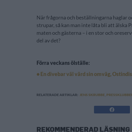
När frågorna och beställningarna haglar oc
strupar, så kan man inte låta bli att älska 
maten och gästerna – i en stor och oreserve
del av det?
Förra veckans ölställe:
• En divebar väl värd sin omväg, Ostind
RELATERADE ARTIKLAR:
JENS SKRUBBE
,
PRESSKLUBBE
REKOMMENDERAD LÄSNING