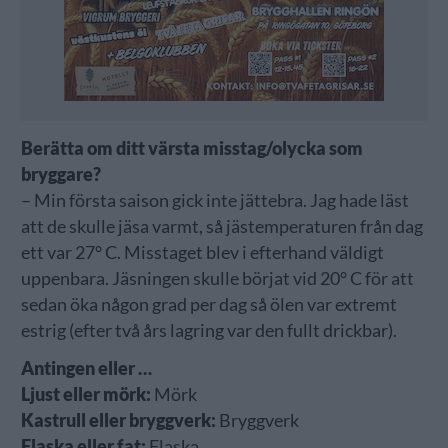
Berätta om ditt värsta misstag/olycka som
bryggare?
– Min första saison gick inte jättebra. Jag hade läst
att de skulle jäsa varmt, så jästemperaturen från dag
ett var 27° C. Misstaget blev i efterhand väldigt
uppenbara. Jäsningen skulle börjat vid 20° C för att
sedan öka någon grad per dag så ölen var extremt
estrig (efter två års lagring var den fullt drickbar).
Antingen eller …
Ljust eller mörk:
Mörk
Kastrull eller bryggverk:
Bryggverk
Flaska eller fat:
Flaska