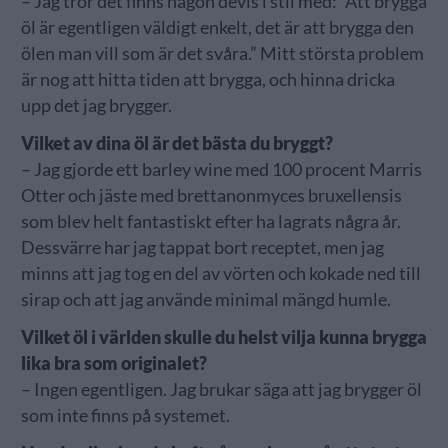
– Jag tror det finns någon devis i stil med: ”Att brygga
öl är egentligen väldigt enkelt, det är att brygga den
ölen man vill som är det svåra.” Mitt största problem
är nog att hitta tiden att brygga, och hinna dricka
upp det jag brygger.
Vilket av dina öl är det bästa du bryggt?
– Jag gjorde ett barley wine med 100 procent Marris
Otter och jäste med brettanonmyces bruxellensis
som blev helt fantastiskt efter ha lagrats några år.
Dessvärre har jag tappat bort receptet, men jag
minns att jag tog en del av vörten och kokade ned till
sirap och att jag använde minimal mängd humle.
Vilket öl i världen skulle du helst vilja kunna brygga
lika bra som originalet?
– Ingen egentligen. Jag brukar säga att jag brygger öl
som inte finns på systemet.