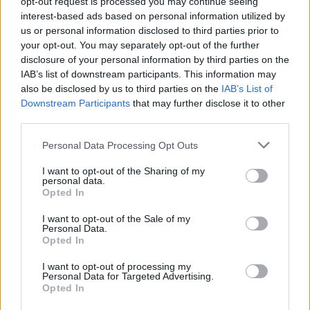
opt-out request is processed you may continue seeing
interest-based ads based on personal information utilized by
us or personal information disclosed to third parties prior to
your opt-out. You may separately opt-out of the further
disclosure of your personal information by third parties on the
IAB’s list of downstream participants. This information may
also be disclosed by us to third parties on the
IAB’s List of
Downstream Participants
that may further disclose it to other
third parties.
HEMBRYGGNING
Robin brygger det som inte
Personal Data Processing Opt Outs
finns på bolaget
I want to opt-out of the Sharing of my
personal data.
Publicerat
2020-07-09
Opted In
I want to opt-out of the Sale of my
Personal Data.
HEMBRYGGNING
Opted In
I want to opt-out of processing my
Personal Data for Targeted Advertising.
Opted In