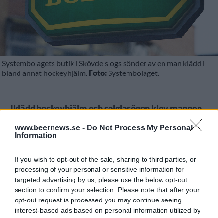
Systembolagets butik i Skövde slogs sönder av en man klädd i
bland annat hockeyhjälm.
Foto:
Systembolaget.
Iklädd hockeyhjälm och solglasögon klev mannen
in på Systembolaget. Väl där slog han sönder så
www.beernews.se -
Do Not Process My Personal
mycket han kunde med en golvmopp.
Information
Det var i början av veckan som den minst sagt
If you wish to opt-out of the sale, sharing to third parties, or
annorlunda händelsen utspelade sig på
processing of your personal or sensitive information for
Systembolaget på Nolhagavägen i Skövde.
targeted advertising by us, please use the below opt-out
section to confirm your selection. Please note that after your
opt-out request is processed you may continue seeing
interest-based ads based on personal information utilized by