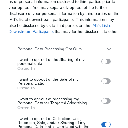
us or personal information disclosed to third parties prior to
your opt-out. You may separately opt-out of the further
disclosure of your personal information by third parties on the
IAB’s list of downstream participants. This information may
also be disclosed by us to third parties on the
IAB’s List of
Downstream Participants
that may further disclose it to other
third parties.
Personal Data Processing Opt Outs
I want to opt-out of the Sharing of my
personal data.
Opted In
I want to opt-out of the Sale of my
Personal Data.
Opted In
En man som ska vara född på 90-talet slog så mycket
I want to opt-out of processing my
Personal Data for Targeted Advertising.
han kunde mot flaskor inne i butiken och en hel del
Opted In
gick sönder. Så väl personal som andra kunder höll
sig förstås undan och ingen kom till skada.
I want to opt-out of Collection, Use,
Retention, Sale, and/or Sharing of my
Personal Data that Is Unrelated with the