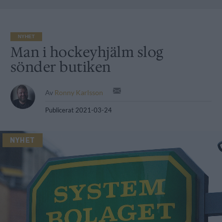
NYHET
Man i hockeyhjälm slog
sönder butiken
Av
Ronny Karlsson
Publicerat
2021-03-24
NYHET