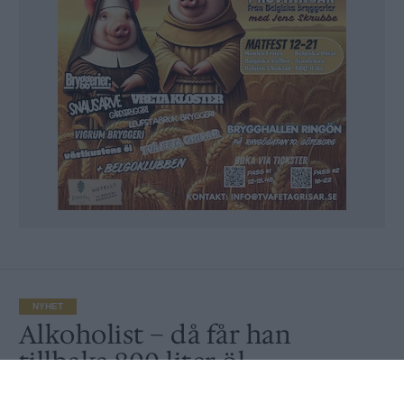
NYHET
Alkoholist – då får han
tillbaka 800 liter öl
Av
Ronny Karlsson