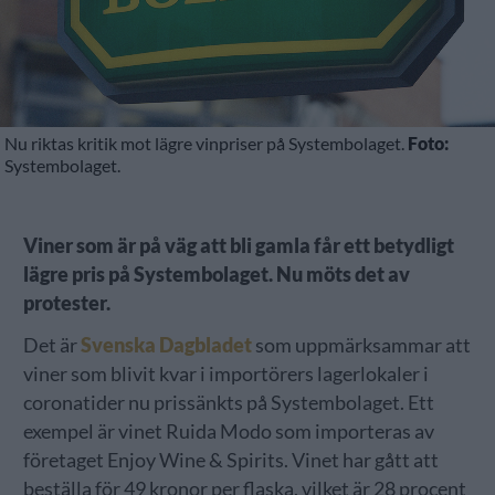
Nu riktas kritik mot lägre vinpriser på Systembolaget.
Foto:
Systembolaget.
Viner som är på väg att bli gamla får ett betydligt
lägre pris på Systembolaget. Nu möts det av
protester.
Det är
Svenska Dagbladet
som uppmärksammar att
viner som blivit kvar i importörers lagerlokaler i
coronatider nu prissänkts på Systembolaget. Ett
exempel är vinet Ruida Modo som importeras av
företaget Enjoy Wine & Spirits. Vinet har gått att
beställa för 49 kronor per flaska, vilket är 28 procent