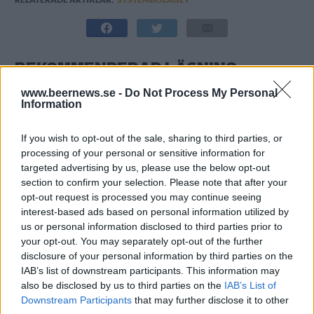
REKOMMENDERAD LÄSNING
www.beernews.se -
Do Not Process My Personal
Beer grows while Systembolaget shrinks
Information
När ölet ökar – då skär Systembolaget ner
If you wish to opt-out of the sale, sharing to third parties, or
processing of your personal or sensitive information for
targeted advertising by us, please use the below opt-out
“Har en soft spot för det lite skitiga med
section to confirm your selection. Please note that after your
bitska syror”
opt-out request is processed you may continue seeing
interest-based ads based on personal information utilized by
us or personal information disclosed to third parties prior to
your opt-out. You may separately opt-out of the further
disclosure of your personal information by third parties on the
IAB’s list of downstream participants. This information may
also be disclosed by us to third parties on the
IAB’s List of
Downstream Participants
that may further disclose it to other