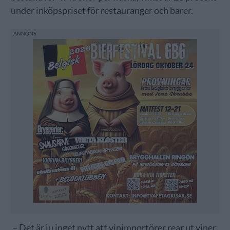
under inköpspriset för restauranger och barer.
– Det är ju inget nytt att vinimportörer rear ut viner