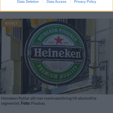
Data Deletion
Data Access
Privacy Policy
Publicerat
2020-08-14
NYHET
Heineken flyttar allt mer marknadsföring till alkoholfria
segmentet.
Foto:
Pixabay.