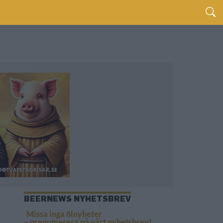
BEERNEWS NYHETSBREV
Missa inga ölnyheter
– prenumerera på vårt nyhetsbrev!