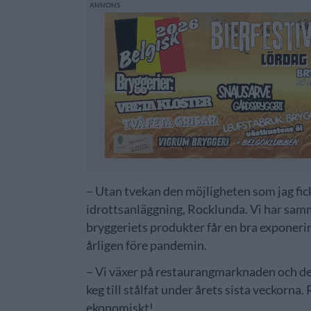
– Utan tvekan den möjligheten som jag fick
idrottsanläggning, Rocklunda. Vi har samm
bryggeriets produkter får en bra exponerin
årligen före pandemin.
– Vi växer på restaurangmarknaden och de
keg till stålfat under årets sista veckorna.
ekonomiskt!