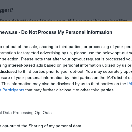
ggeri?
nns det att vissa länder, som till exempel Norge har fått
ng.
news.se -
Do Not Process My Personal Information
år, blir det inte kul.
to opt-out of the sale, sharing to third parties, or processing of your per
formation for targeted advertising by us, please use the below opt-out s
r selection. Please note that after your opt-out request is processed y
eing interest-based ads based on personal information utilized by us or
disclosed to third parties prior to your opt-out. You may separately opt-
losure of your personal information by third parties on the IAB’s list of
. This information may also be disclosed by us to third parties on the
IA
Participants
that may further disclose it to other third parties.
l Data Processing Opt Outs
o opt-out of the Sharing of my personal data.