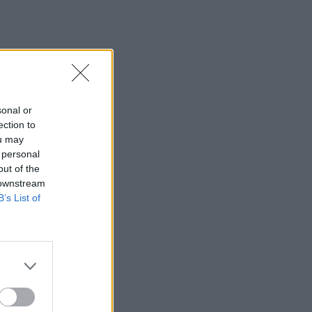
sonal or
ection to
ou may
 personal
out of the
 downstream
B’s List of