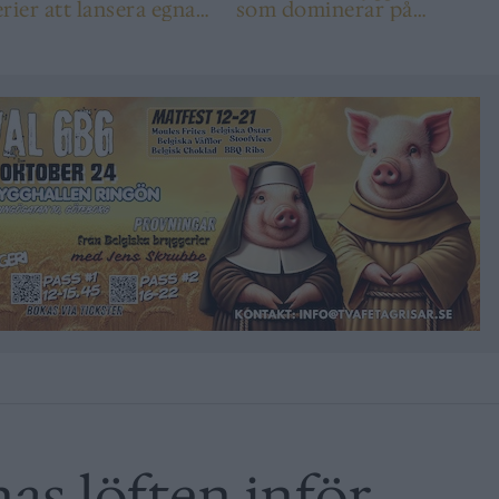
tt lansera egna
som dominerar på
l”
Systembolaget
as löften inför