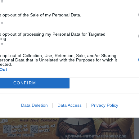
In
 betyda för er?
o opt-out of the Sale of my Personal Data.
In
 på dig under 2021? Motivera.
to opt-out of processing my Personal Data for Targeted
let, Stigberget för att de verkar ha en imponerande
ing.
In
o opt-out of Collection, Use, Retention, Sale, and/or Sharing
el för att Arvid är så okomplicerad och rakryggad person.
ersonal Data that Is Unrelated with the Purposes for which it
lected.
Out
CONFIRM
Data Deletion
Data Access
Privacy Policy