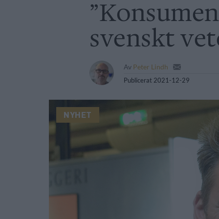
”Konsument
svenskt vet
Av
Peter Lindh
Publicerat
2021-12-29
NYHET