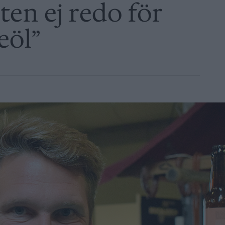
en ej redo för
eöl”