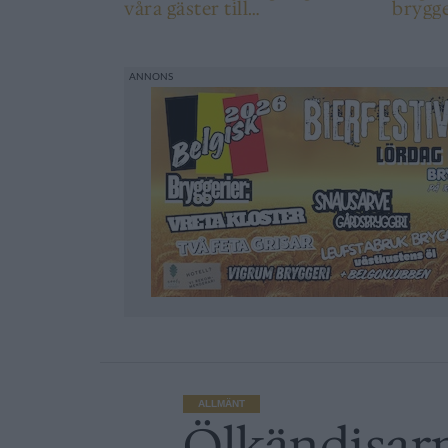
våra gäster till
bryggerier a
ambassadörer”
guld-ö
ALLMÄNT
Ölkändisarn