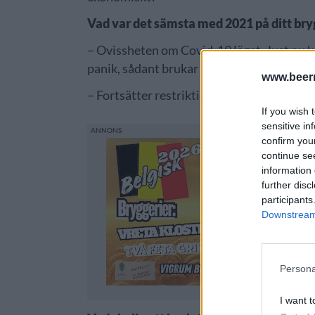
Vad var det sämsta med 2021 på ditt bry
– Ovissheten om Covid-19 läget. Just nu kä
panik, sådant brukar sprida sig runtomkri
www.beer
– Fortsätter restriktionerna ytterligare ett 
If you wish 
sensitive in
confirm you
continue se
information 
further disc
participants
Downstream 
Persona
I want t