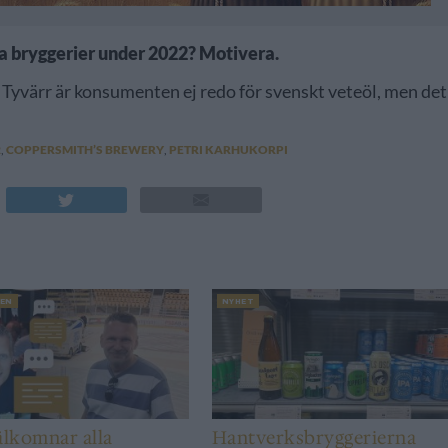
ska bryggerier under 2022? Motivera.
. Tyvärr är konsumenten ej redo för svenskt veteöl, men det
2
,
COPPERSMITH’S BREWERY
,
PETRI KARHUKORPI
EN
NYHET
älkomnar alla
Hantverksbryggerierna