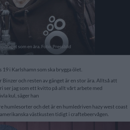
draget som en ära. Foto: Pressbild
19 i Karlshamn som ska brygga ölet.
Binzer och resten av gänget är en stor ära. Alltså att
ser jag som ett kvitto på allt vårt arbete med
ävla kul, säger han
are humlesorter och det är en humledriven hazy west coast
 amerikanska västkusten tidigt i craftebeervågen.