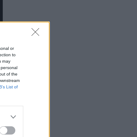
sonal or
ection to
ou may
 personal
out of the
 downstream
B’s List of