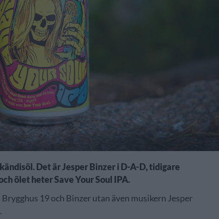
ändisöl. Det är Jesper Binzer i D-A-D, tidigare
ch ölet heter Save Your Soul IPA.
a Brygghus 19 och Binzer utan även musikern Jesper
.