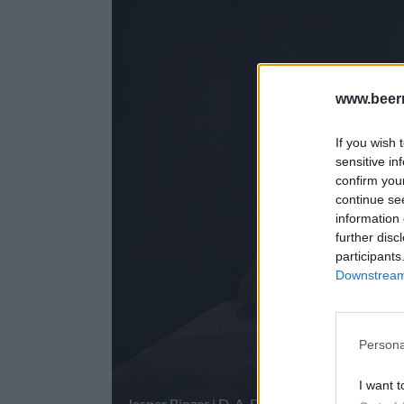
www.beer
If you wish 
sensitive in
confirm you
continue se
information 
further disc
participants
Downstream 
Persona
I want t
Jesper Binzer i D-A-D släpper en öl tillsam