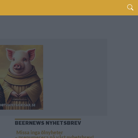
BEERNEWS NYHETSBREV
Missa inga ölnyheter
– prenumerera på vårt nyhetsbrev!