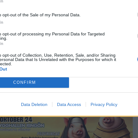
In
o opt-out of the Sale of my Personal Data.
In
ertoar utan kommer från Jesper Binzers senaste soloskiva
ssad till hans egen åldersgrupp.
to opt-out of processing my Personal Data for Targeted
ing.
In
ubbar kan dricka mer än en. Det kommer att bli årets
o opt-out of Collection, Use, Retention, Sale, and/or Sharing
ersonal Data that Is Unrelated with the Purposes for which it
d mitt namn, skulle det vara min första kärlek och mitt först
lected.
Out
est coast IPA. Ingångsdrogen till alla de fantastiska öl som
CONFIRM
Data Deletion
Data Access
Privacy Policy