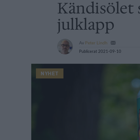
Kändisölet 
julklapp
Av
Peter Lindh
Publicerat
2021-09-10
NYHET