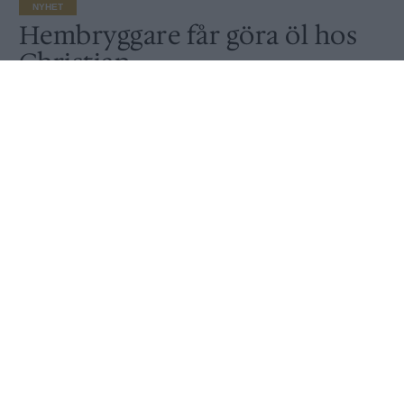
NYHET
Hembryggare får göra öl hos
Christian
Publicerat
2018-11-26
NYHET