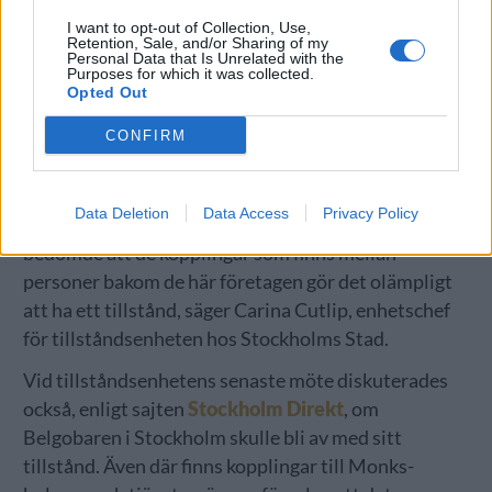
Beslutet har nämligen överklagats till
I want to opt-out of Collection, Use,
förvaltningsdomstolen och dessutom har ägarna
Retention, Sale, and/or Sharing of my
Personal Data that Is Unrelated with the
begärt inhibition, vilket gör att man i väntan på en ny
Purposes for which it was collected.
Opted Out
dom kan servera alkohol.
CONFIRM
– Jag vet inte hur lång tid det tar innan det kommer
ett beslut, det beror bland annat på om det kommer
att begäras en muntlig förhandling. Vårt beslut togs
Data Deletion
Data Access
Privacy Policy
inte på grund av några nya felaktigheter utan vi
bedömde att de kopplingar som finns mellan
personer bakom de här företagen gör det olämpligt
att ha ett tillstånd, säger Carina Cutlip, enhetschef
för tillståndsenheten hos Stockholms Stad.
Vid tillståndsenhetens senaste möte diskuterades
också, enligt sajten
Stockholm Direkt
, om
Belgobaren i Stockholm skulle bli av med sitt
tillstånd. Även där finns kopplingar till Monks-