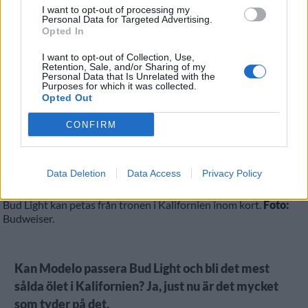
ALLMÄNT
I want to opt-out of processing my
Personal Data for Targeted Advertising.
Opted In
I want to opt-out of Collection, Use,
Retention, Sale, and/or Sharing of my
Personal Data that Is Unrelated with the
Purposes for which it was collected.
Opted Out
CONFIRM
Data Deletion
Data Access
Privacy Policy
Bud Light kan petas från tronen i Kalifornien inom kort.
Foto:
Budweiser.
Kan Modelo passera Bud Light och bli det mest
sålda ölet i Kalifornien? Ja, just nu är det mycket
som tyder på det.