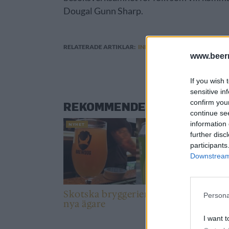
Dougal Gunn Sharp.
RELATERADE ARTIKLAR:
INNIS & GUNN
,
SKOTTLAND
www.beer
If you wish 
sensitive in
confirm you
REKOMMENDERAD LÄSNING
continue se
information 
NYHET
NYHET
further disc
participants
Downstream 
Skotska bryggerier söker
Skotsk
Persona
nya ägare
kostar
I want t