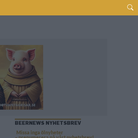
BEERNEWS NYHETSBREV
Missa inga ölnyheter
– prenumerera på vårt nyhetsbrev!