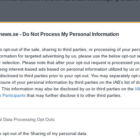
news.se -
Do Not Process My Personal Information
to opt-out of the sale, sharing to third parties, or processing of your per
formation for targeted advertising by us, please use the below opt-out s
r selection. Please note that after your opt-out request is processed y
eing interest-based ads based on personal information utilized by us or
disclosed to third parties prior to your opt-out. You may separately opt-
ALLMÄNT
losure of your personal information by third parties on the IAB’s list of
. This information may also be disclosed by us to third parties on the
IA
Participants
that may further disclose it to other third parties.
a varningen – snart
Klart för bygget av Innis &
l Data Processing Opt Outs
 pinten £10
Gunns bryggeri
o opt-out of the Sharing of my personal data.