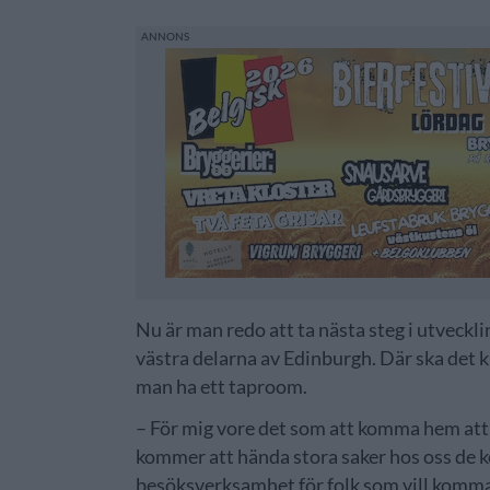
Nu är man redo att ta nästa steg i utveckli
västra delarna av Edinburgh. Där ska det k
man ha ett taproom.
– För mig vore det som att komma hem att 
kommer att hända stora saker hos oss de k
besöksverksamhet för folk som vill komma