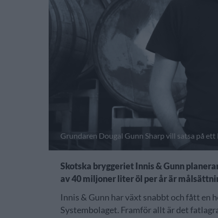
Grundaren Dougal Gunn Sharp vill satsa på ett 
Skotska bryggeriet Innis & Gunn planerar
av 40 miljoner liter öl per år är målsättn
Innis & Gunn har växt snabbt och fått en he
Systembolaget. Framför allt är det fatlagr