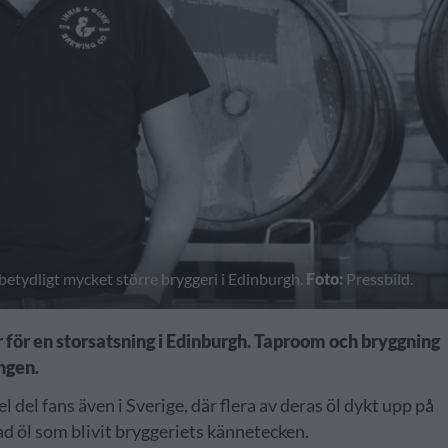
betydligt mycket större bryggeri i Edinburgh.
Foto:
Pressbild.
 för en storsatsning i Edinburgh. Taproom och bryggning
ingen.
l del fans även i Sverige, där flera av deras öl dykt upp på
ad öl som blivit bryggeriets kännetecken.