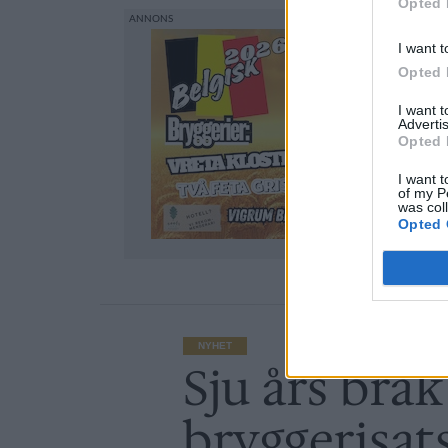
Opted 
I want t
Opted 
I want 
Advertis
Opted 
I want t
of my P
was col
Opted 
NYHET
Sju års bråk
bryggerisat