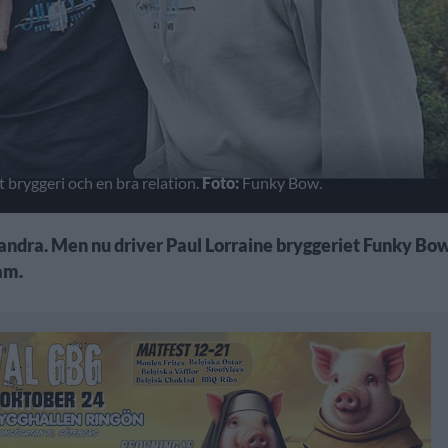
bryggeri och en bra relation.
Foto:
Funky Bow.
randra. Men nu driver Paul Lorraine bryggeriet Funky Bo
am.