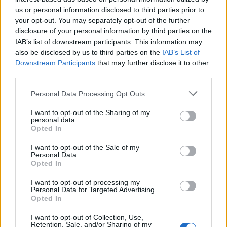
us or personal information disclosed to third parties prior to
your opt-out. You may separately opt-out of the further
disclosure of your personal information by third parties on the
IAB’s list of downstream participants. This information may
also be disclosed by us to third parties on the
IAB’s List of
Downstream Participants
that may further disclose it to other
third parties.
Personal Data Processing Opt Outs
I want to opt-out of the Sharing of my
personal data.
Opted In
– Det betyder verkligen mycket att få den här
I want to opt-out of the Sale of my
Personal Data.
utmärkelsen. Vi är en tajt grupp som jobbar
Opted In
tillsammans för att bli så framgångsrika som möjligt,
I want to opt-out of processing my
säger Jonny Wickman, butikschef i Botkyrka, i ett
Personal Data for Targeted Advertising.
pressmeddelande.
Opted In
Ett antal butiker valdes ut till en finalrunda och alla
I want to opt-out of Collection, Use,
Retention, Sale, and/or Sharing of my