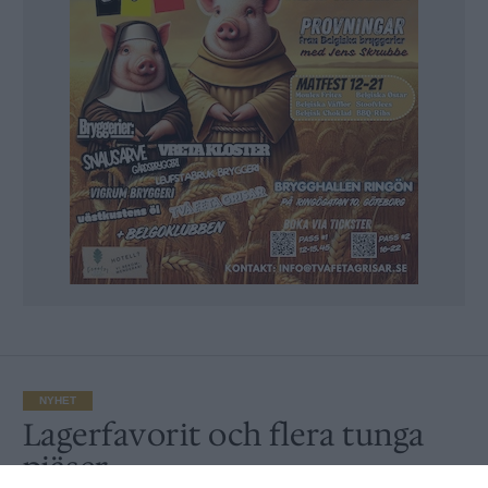
NYHET
Lagerfavorit och flera tunga
pjäser