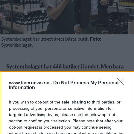
Systembolaget har utsett årets bästa butik.
Foto:
Systembolaget.
Systembolaget har 446 butiker i landet. Men bara
en kan vara bäst. Nu har den utsetts.
www.beernews.se -
Do Not Process My Personal
Det är butiken i Botkyrka som den här gången
Information
utsetts till landets bästa Systembolagsbutik.
If you wish to opt-out of the sale, sharing to third parties, or
processing of your personal or sensitive information for
targeted advertising by us, please use the below opt-out
section to confirm your selection. Please note that after your
opt-out request is processed you may continue seeing
interest-based ads based on personal information utilized by