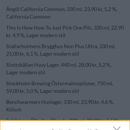
Ängöl California Common, 330 ml, 23,90 kr, 5,2 %,
California Common
This Is How How To Just Pick One Pils, 330 ml, 22,90
kr, 4,9 %, Lager modern stil
Stallarholmens Brygghus Non Plus Ultra, 330 ml,
25,00 kr, 6,1 %, Lager modern stil
Slottskällan Hazy Lager, 440 ml, 28,00 kr, 5,2 %,
Lager modern stil
Stockholm Brewing Östermalmspilsner, 750 ml,
59,00 kr, 5,0 %, Lager modern stil
Benchwarmers Huslager, 330 ml, 23,90 kr, 4,6 %,
Kölsch
Eskilstuna Ölkultur Blonde, 330 ml, 30,00 kr, 5,5 %,
Belgisk ljus ale