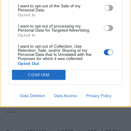
Ekerö Brygghus Session IPA, 330 ml, 30,90 kr, 4,2 %,
I want to opt-out of the Sale of my
Personal Data.
Session IPA
Opted In
Beer Studio Lo-Fi Session IPA, 330 ml, 30,90 kr, 4,2
I want to opt-out of processing my
Personal Data for Targeted Advertising.
%, Session IPA
Opted In
Coppersmiths Morris Session IPA, 440 ml, 36,90 kr,
I want to opt-out of Collection, Use,
4,7 %, Session IPA
Retention, Sale, and/or Sharing of my
Personal Data that Is Unrelated with the
Purposes for which it was collected.
Möllys Mosaic, 330 ml, 29,50 kr, 5,8 %, Amerikansk
Opted Out
pale ale
CONFIRM
Stigbergets American Pale Ale, 330 ml, 30,90 kr, 5,2
%, Amerikansk pale ale
Data Deletion
Data Access
Privacy Policy
_ _ _