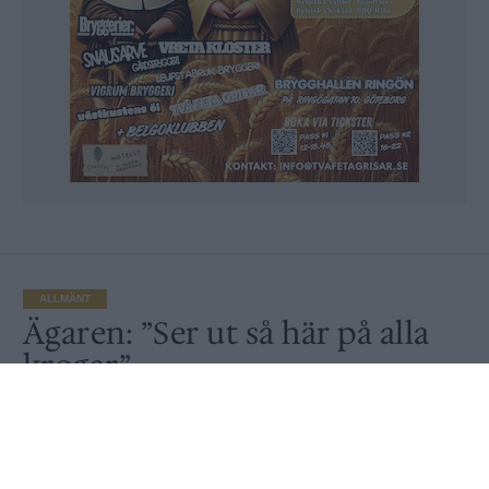
ALLMÄNT
Ägaren: ”Ser ut så här på alla
krogar”
Av
Ronny Karlsson
Publicerat
2020-05-03