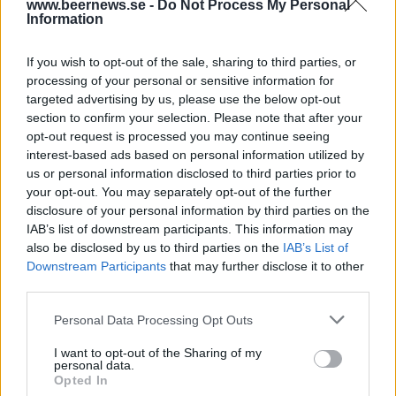
www.beernews.se -
Do Not Process My Personal
Information
Bottenviken Den Låga Solen, 330 ml, 30,90 kr, 5,1 %,
Saison
If you wish to opt-out of the sale, sharing to third parties, or
processing of your personal or sensitive information for
_ _ _
targeted advertising by us, please use the below opt-out
section to confirm your selection. Please note that after your
opt-out request is processed you may continue seeing
Nils Oscar Sommar Saison 330 ml, 26,90 kr, 5,0 %,
interest-based ads based on personal information utilized by
Saison
us or personal information disclosed to third parties prior to
your opt-out. You may separately opt-out of the further
Vreta Kloster Nunnans Skördeöl, 330 ml, 34,00 kr,
disclosure of your personal information by third parties on the
7,4 %, Saison
IAB’s list of downstream participants. This information may
also be disclosed by us to third parties on the
IAB’s List of
PangPang IPA, 440 ml, 50,00 kr, 4,4 %, Session IPA
Downstream Participants
that may further disclose it to other
third parties.
Uppsala Brygghus Hopsession, 330 ml, 24,50 kr, 4,5
%, Session IPA
Personal Data Processing Opt Outs
Tempel Brygghus Järtecken, 330 ml, 25,90 kr, 4,6 %,
I want to opt-out of the Sharing of my
personal data.
Session IPA
Opted In